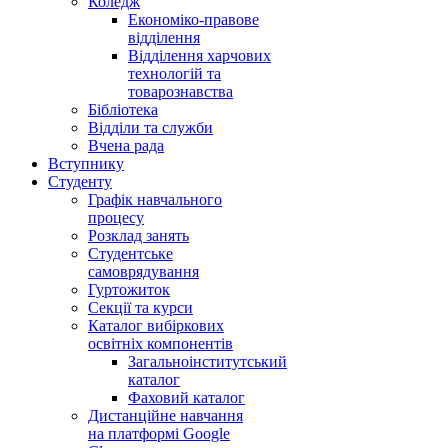
Коледж
Економіко-правове
відділення
Відділення харчових
технологій та
товарознавства
Бібліотека
Відділи та служби
Вчена рада
Вступнику
Студенту
Графік навчального
процесу
Розклад занять
Студентське
самоврядування
Гуртожиток
Секції та курси
Каталог вибіркових
освітніх компонентів
Загальноінститутський
каталог
Фаховий каталог
Дистанційне навчання
на платформі Google