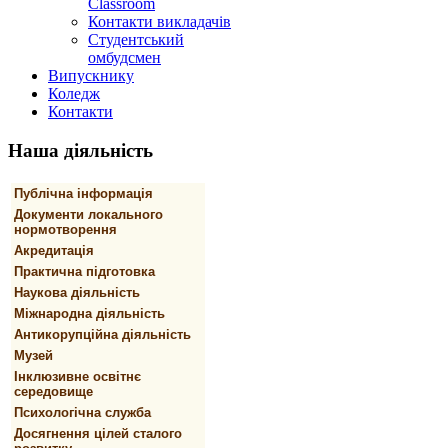
Classroom
Контакти викладачів
Студентський
омбудсмен
Випускнику
Коледж
Контакти
Наша
діяльність
Публічна інформація
Документи локального
нормотворення
Акредитація
Практична підготовка
Наукова діяльність
Міжнародна діяльність
Антикорупційна діяльність
Музей
Інклюзивне освітнє
середовище
Психологічна служба
Досягнення цілей сталого