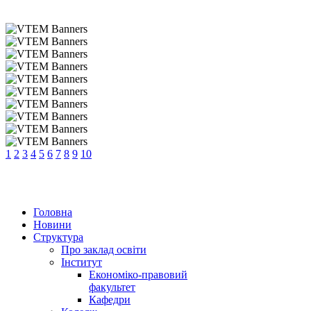
1
2
3
4
5
6
7
8
9
10
Головна
Новини
Структура
Про заклад освіти
Інститут
Економіко-правовий
факультет
Кафедри