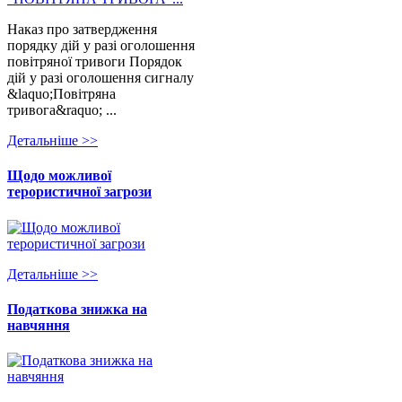
Наказ про затвердження
порядку дій у разі оголошення
повітряної тривоги Порядок
дій у разі оголошення сигналу
&laquo;Повітряна
тривога&raquo; ...
Детальнiше >>
Щодо можливої
терористичної загрози
Детальнiше >>
Податкова знижка на
навчяння