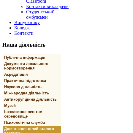
Classroom
Контакти викладачів
Студентський
омбудсмен
Випускнику
Коледж
Контакти
Наша
діяльність
Публічна інформація
Документи локального
нормотворення
Акредитація
Практична підготовка
Наукова діяльність
Міжнародна діяльність
Антикорупційна діяльність
Музей
Інклюзивне освітнє
середовище
Психологічна служба
Досягнення цілей сталого