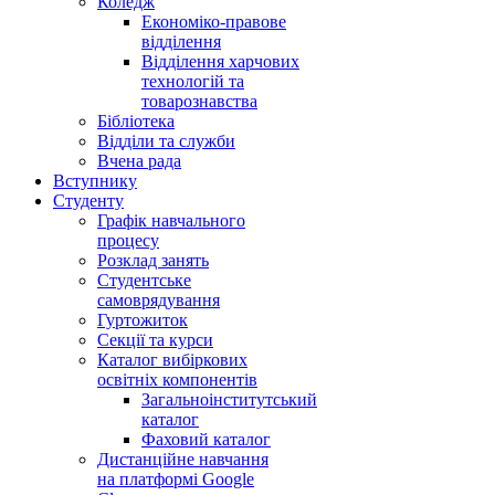
Коледж
Економіко-правове
відділення
Відділення харчових
технологій та
товарознавства
Бібліотека
Відділи та служби
Вчена рада
Вступнику
Студенту
Графік навчального
процесу
Розклад занять
Студентське
самоврядування
Гуртожиток
Секції та курси
Каталог вибіркових
освітніх компонентів
Загальноінститутський
каталог
Фаховий каталог
Дистанційне навчання
на платформі Google