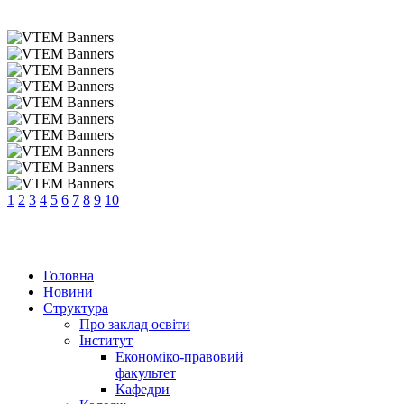
1
2
3
4
5
6
7
8
9
10
Головна
Новини
Структура
Про заклад освіти
Інститут
Економіко-правовий
факультет
Кафедри