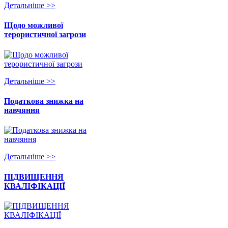
Детальнiше >>
Щодо можливої
терористичної загрози
Детальнiше >>
Податкова знижка на
навчяння
Детальнiше >>
ПІДВИЩЕННЯ
КВАЛІФІКАЦІЇ