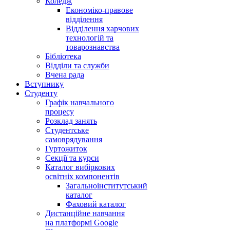
Коледж
Економіко-правове
відділення
Відділення харчових
технологій та
товарознавства
Бібліотека
Відділи та служби
Вчена рада
Вступнику
Студенту
Графік навчального
процесу
Розклад занять
Студентське
самоврядування
Гуртожиток
Секції та курси
Каталог вибіркових
освітніх компонентів
Загальноінститутський
каталог
Фаховий каталог
Дистанційне навчання
на платформі Google