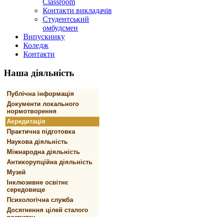
Classroom
Контакти викладачів
Студентський
омбудсмен
Випускнику
Коледж
Контакти
Наша
діяльність
Публічна інформація
Документи локального
нормотворення
Акредитація
Практична підготовка
Наукова діяльність
Міжнародна діяльність
Антикорупційна діяльність
Музей
Інклюзивне освітнє
середовище
Психологічна служба
Досягнення цілей сталого