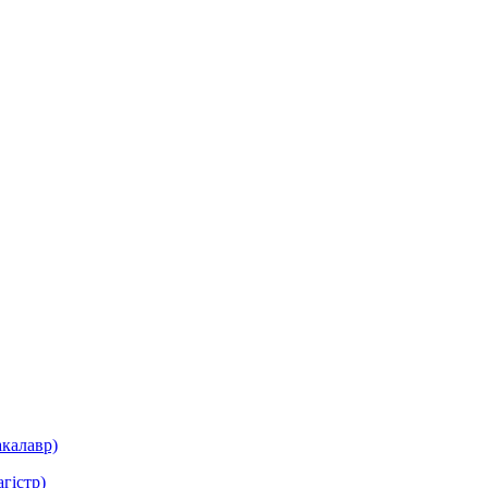
акалавр)
гістр)