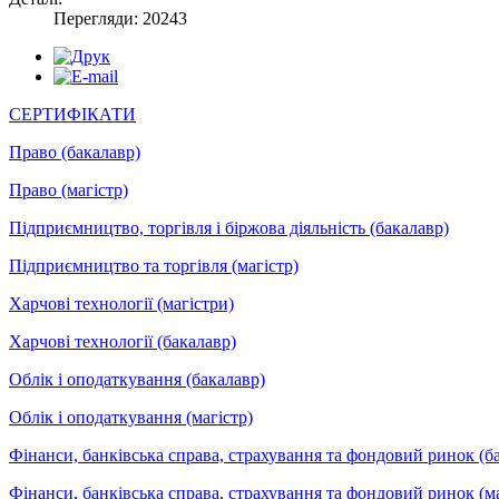
Перегляди: 20243
СЕРТИФІКАТИ
Право (бакалавр)
Право (магістр)
Підприємництво, торгівля і біржова діяльність (бакалавр)
Підприємництво та торгівля (магістр)
Харчові технології (магістри)
Харчові технології (бакалавр)
Облік і оподаткування (бакалавр)
Облік і оподаткування (магістр)
Фінанси, банківська справа, страхування та фондовий ринок (б
Фінанси, банківська справа, страхування та фондовий ринок (ма