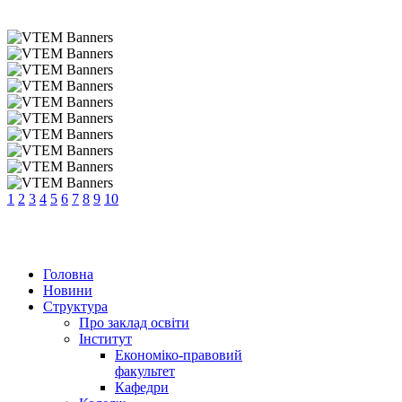
1
2
3
4
5
6
7
8
9
10
Головна
Новини
Структура
Про заклад освіти
Інститут
Економіко-правовий
факультет
Кафедри