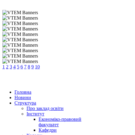
1
2
3
4
5
6
7
8
9
10
Головна
Новини
Структура
Про заклад освіти
Інститут
Економіко-правовий
факультет
Кафедри