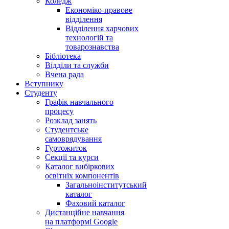
Коледж
Економіко-правове
відділення
Відділення харчових
технологій та
товарознавства
Бібліотека
Відділи та служби
Вчена рада
Вступнику
Студенту
Графік навчального
процесу
Розклад занять
Студентське
самоврядування
Гуртожиток
Секції та курси
Каталог вибіркових
освітніх компонентів
Загальноінститутський
каталог
Фаховий каталог
Дистанційне навчання
на платформі Google