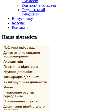
Classroom
Контакти викладачів
Студентський
омбудсмен
Випускнику
Коледж
Контакти
Наша
діяльність
Публічна інформація
Документи локального
нормотворення
Акредитація
Практична підготовка
Наукова діяльність
Міжнародна діяльність
Антикорупційна діяльність
Музей
Інклюзивне освітнє
середовище
Психологічна служба
Досягнення цілей сталого