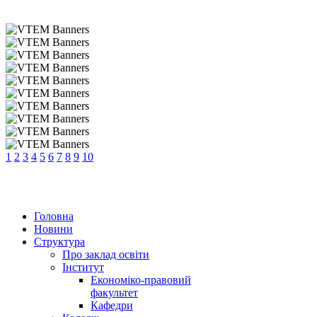
1
2
3
4
5
6
7
8
9
10
Головна
Новини
Структура
Про заклад освіти
Інститут
Економіко-правовий
факультет
Кафедри