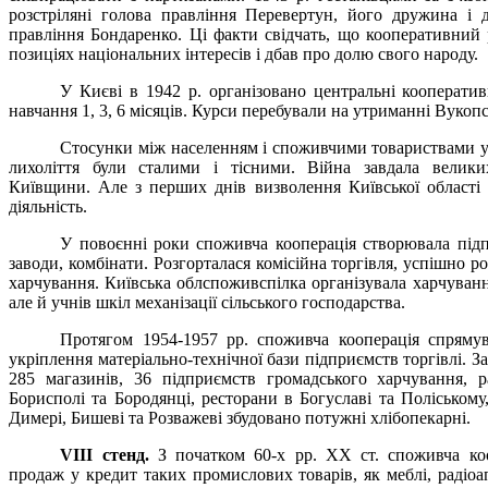
розстріляні голова правління Перевертун, його дружина і 
правління Бондаренко. Ці факти свідчать, що кооперативний 
позиціях національних інтересів і дбав про долю свого народу.
У Києві в 1942 р. організовано центральні кооператив
навчання 1, 3, 6 місяців. Курси перебували на утриманні Вукоп
Стосунки між населенням і споживчими товариствами у
лихоліття були сталими і тісними. Війна завдала великих
Київщини. Але з перших днів визволення Київської області
діяльність.
У повоєнні роки споживча кооперація створювала підп
заводи, комбінати. Розгорталася комісійна торгівля, успішно р
харчування. Київська облспоживспілка організувала харчуванн
але й учнів шкіл механізації сільського господарства.
Протягом 1954-1957 рр. споживча кооперація спряму
укріплення матеріально-технічної бази підприємств торгівлі. З
285 магазинів, 36 підприємств громадського харчування, 
Борисполі та Бородянці, ресторани в Богуславі та Поліському
Димері, Бишеві та Розважеві збудовано потужні хлібопекарні.
VIII
стенд.
З початком 60-х рр. ХХ ст. споживча коо
продаж у кредит таких промислових товарів, як меблі, радіоа