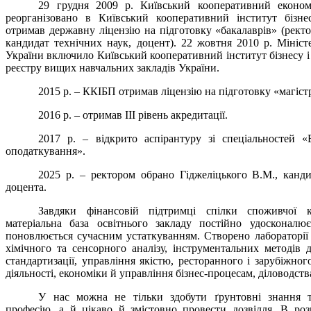
29 грудня 2009 р. Київський кооперативний економ
реорганізовано в Київський кооперативний інститут бізне
отримав державну ліцензію на підготовку «бакалаврів» (рект
кандидат технічних наук, доцент). 22 жовтня 2010 р. Мініст
України включило Київський кооперативний інститут бізнесу 
реєстру вищих навчальних закладів України.
2015 р. – ККІБП отримав ліцензію на підготовку «магістр
2016 р. – отримав ІІІ рівень акредитації.
2017 р. – відкрито аспірантуру зі спеціальностей «
оподаткування».
2025 р. – ректором обрано Гіджеліцького В.М., канди
доцента.
Завдяки фінансовій підтримці спілки споживчої к
матеріальна база освітнього закладу постійно удосконалюєт
поновлюється сучасним устаткуванням. Створено лабораторії м
хімічного та сенсорного аналізу, інструментальних методів 
стандартизації, управління якістю, ресторанного і зарубіжного
діяльності, економіки й управління бізнес-процесам, діловодств
У нас можна не тільки здобути ґрунтовні знання 
професію, а й цікаво й змістовно провести дозвілля. В роз