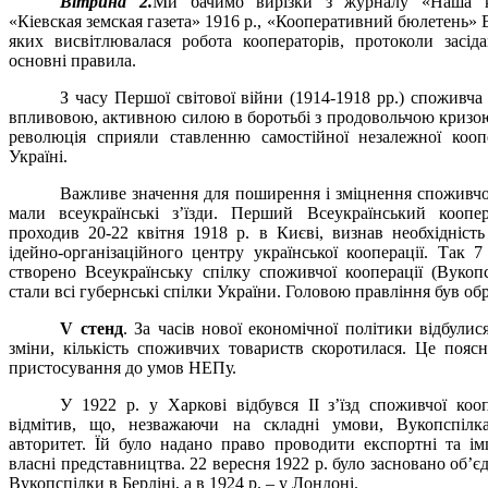
Вітрина 2.
Ми бачимо вирізки з журналу «Наша ко
«Кіевская земская газета» 1916 р., «Кооперативний бюлетень» В
яких висвітлювалася робота кооператорів, протоколи засіда
основні правила.
З часу Першої світової війни (1914-1918 рр.) споживча
впливовою, активною силою в боротьбі з продовольчою кризою 
революція сприяли ставленню самостійної незалежної кооп
Україні.
Важливе значення для поширення і зміцнення споживчої
мали всеукраїнські з’їзди. Перший Всеукраїнський коопер
проходив 20-22 квітня 1918 р. в Києві, визнав необхідність
ідейно-організаційного центру української кооперації. Так 
створено Всеукраїнську спілку споживчої кооперації (Вукопс
стали всі губернські спілки України. Головою правління був о
V
стенд
. За часів нової економічної політики відбулис
зміни, кількість споживчих товариств скоротилася. Це поя
пристосування до умов НЕПу.
У 1922 р. у Харкові відбувся ІІ з’їзд споживчої кооп
відмітив, що, незважаючи на складні умови, Вукопспілк
авторитет. Їй було надано право проводити експортні та імп
власні представництва. 22 вересня 1922 р. було засновано об’
Вукопспілки в Берліні, а в 1924 р. – у Лондоні.