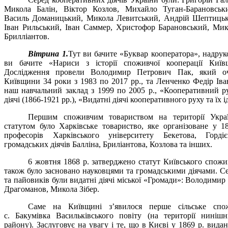
Микола Балін, Віктор Козлов, Михайло Туган-Барановськ
Василь Доманицький, Микола Левитський, Андрій Шептиць
Іван Рильський, Іван Саммер, Христофор Барановський, Мик
Брилліантов.
Вітрина 1.
Тут ви бачите «Буквар кооператора», надрук
ви бачите «Нариси з історії споживчої кооперації Київ
Дослідження провели Володимир Петрович Пак, який о
Київщини 34 роки з 1983 по 2017 рр., та Ленченко Федір Іва
наш навчальний заклад з 1999 по 2005 р., «Кооперативний ру
діячі (1866-1921 рр.), «Видатні діячі кооперативного руху та їх ід
Першим споживчим товариством на території Украї
статутом було Харківське товариство, яке організоване у 18
професорів Харківського університету Бекетова, Гордіє
громадських діячів Балліна, Бриліантова, Козлова та інших.
6 жовтня 1868 р. затверджено статут Київського спожи
також було засновано науковцями та громадськими діячами. С
та пайовиків були видатні діячі міської «Громади»: Володим
Драгоманов, Микола Зібер.
Саме на Київщині з’явилося перше сільське спо
с. Бакумівка Васильківського повіту (на території ниніш
району). Заслуговує на увагу і те, що в Києві у 1869 р. вида