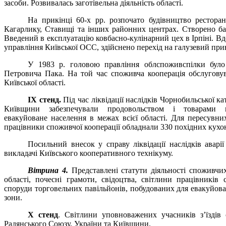
засоби. Розвивалась заготівельна діяльність області.
На прикінці 60-х рр. розпочато будівництво ресторан
Кагарлику, Ставищі та інших районних центрах. Створено баз
Введений в експлуатацію ковбасно-кулінарний цех в Ірпіні. В
управління Київської ОСС, здійснено перехід на галузевий пр
У 1983 р. головою правління облспоживспілки бул
Петровича Пака. На той час споживча кооперація обслугову
Київської області.
ІХ стенд.
Під час ліквідації наслідків Чорнобильської к
Київщини забезпечували продовольством і товарами п
евакуйоване населення в межах всієї області. Для пересувни
працівники споживчої кооперації обладнали 330 похідних кухо
Посильний внесок у справу ліквідації наслідків аварі
викладачі Київського кооперативного технікуму.
Вітрина 4.
Представлені статути діяльності споживчих
області, почесні грамоти, свідоцтва, світлини працівників 
споруди торговельних павільйонів, побудованих для евакуйов
зони.
Х стенд
. Світлини уповноважених учасників з’їздів 
Радянського Союзу, України та Київщини.