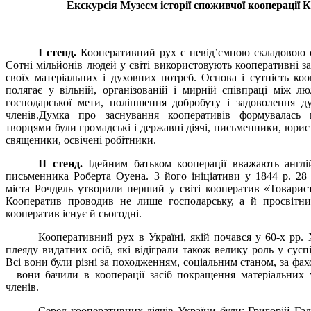
Екскурсія Музеєм історії споживчої кооперації
І стенд.
Кооперативний рух є невід’ємною складовою с
Сотні мільйонів людей у світі використовують кооперативні з
своїх матеріальних і духовних потреб. Основа і сутність коо
полягає у вільній, організованій і мирній співпраці між л
господарської мети, поліпшення добробуту і задоволення д
членів.
Думка про заснування кооперативів формувалась п
творцями були громадські і державні діячі, письменники, юрист
священики, освічені робітники.
ІІ стенд.
Ідейним батьком кооперації вважають англі
письменника Роберта Оуена. З його ініціативи у 1844 р. 28 
міста Рочдель утворили перший у світі кооператив «Товарист
Кооператив проводив не лише господарську, а й просвітни
кооператив існує й сьогодні.
Кооперативний рух в Україні, якій почався у 60-х рр. 
плеяду видатних осіб, які відіграли також велику роль у сусп
Всі вони були різні за походженням, соціальним станом, за фах
– вони бачили в кооперації засіб покращення матеріальних 
членів.
Серед кооперативних діячів України були: Григорій Га