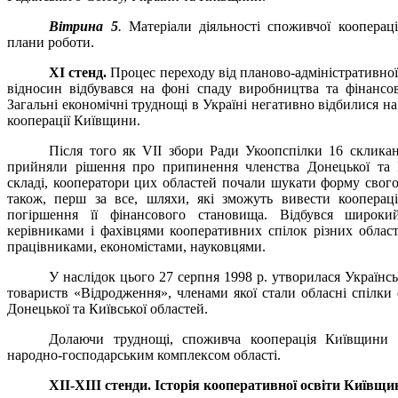
Вітрина 5
.
Матеріали діяльності споживчої кооперації
плани роботи.
ХІ стенд.
Процес переходу від планово-адміністративно
відносин відбувався на фоні спаду виробництва та фінансов
Загальні економічні труднощі в Україні негативно відбилися н
кооперації Київщини.
Після того як
VII
збори Ради Укоопспілки 16 скликан
прийняли рішення про припинення членства Донецької та К
складі, кооператори цих областей почали шукати форму свого
також, перш за все, шляхи, які зможуть вивести кооперац
погіршення її фінансового становища. Відбувся широк
керівниками і фахівцями кооперативних спілок різних област
працівниками, економістами, науковцями.
У наслідок цього 27 серпня 1998 р. утворилася Українс
товариств «Відродження», членами якої стали обласні спілки
Донецької та Київської областей.
Долаючи труднощі, споживча кооперація Київщини 
народно-господарським комплексом області.
ХІІ-ХІІІ стенди.
Історія кооперативної освіти Київщи