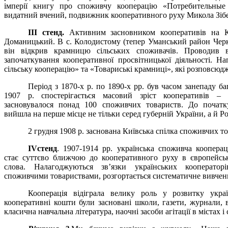
імперії книгу про споживчу кооперацію «Потребительн
ые
видатний вчений, подвижник кооперативного руху Микола Зібе
ІІІ стенд.
Активним засновником кооперативів на 
Доманицький. В с. Колодистому (тепер Уманський район Черка
він відкрив крамницю сільських споживачів. Проводив 
започаткування кооперативної просвітницької діяльності. 
сільську кооперацію» та «Товариські крамниці», які розповсюдж
Період з 1870-х р. по 1890-х рр. був часом занепаду ба
1907 р. спостерігається масовий зріст кооперативів –
засновувалося понад 100 споживчих товариств. До почат
вийшла на перше місце не тільки серед губерній України, а й Рос
2 грудня 1908 р. заснована Київська спілка споживчих т
IV
стенд
. 1907-1914 рр. українська споживча кооперац
стає суттєво ближчою до кооперативного руху в європейсь
слова. Налагоджуються зв’язки українських кооператор
споживчими товариствами, розгортається систематичне вивченн
Кооперація відіграла велику роль у розвитку украї
кооперативні кошти були засновані школи, газети, журнали, 
класична навчальна література, наочні засоби агітації в містах і 