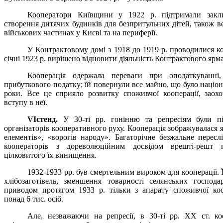
Кооператори Київщини у 1922 р. підтримали закл
створення дитячих будинків для безпритульних дітей, також 
військових частинах у Києві та на периферії.
У Контрактовому домі з 1918 до 1919 р. проводилися к
січні 1923 р. вирішено відновити діяльність Контрактового ярма
Кооперація одержала переваги при оподаткуванні,
прибуткового податку; їй повернули все майно, що було націон
роки. Все це сприяло розвитку споживчої кооперації, заох
вступу в неї.
VI
стенд.
У 30-ті рр. гонінню та репресіям були пі
організаторів кооперативного руху. Кооперація зображувалася
елементів», «ворогів народу». Багаторічне безжальне переслі
кооператорів з дореволюційним досвідом врешті-решт
цілковитого їх винищення.
1932-1933 рр. був смертельним вироком для кооперації. 
хлібозаготівель, зменшення товарності селянських господ
приводом протягом 1933 р. тільки з апарату споживчої ко
понад 6 тис. осіб.
Але, незважаючи на репресії, в 30-ті рр. ХХ ст. к