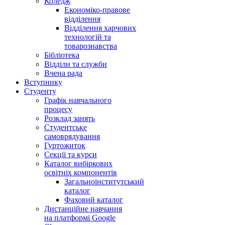
Коледж
Економіко-правове
відділення
Відділення харчових
технологій та
товарознавства
Бібліотека
Відділи та служби
Вчена рада
Вступнику
Студенту
Графік навчального
процесу
Розклад занять
Студентське
самоврядування
Гуртожиток
Секції та курси
Каталог вибіркових
освітніх компонентів
Загальноінститутський
каталог
Фаховий каталог
Дистанційне навчання
на платформі Google