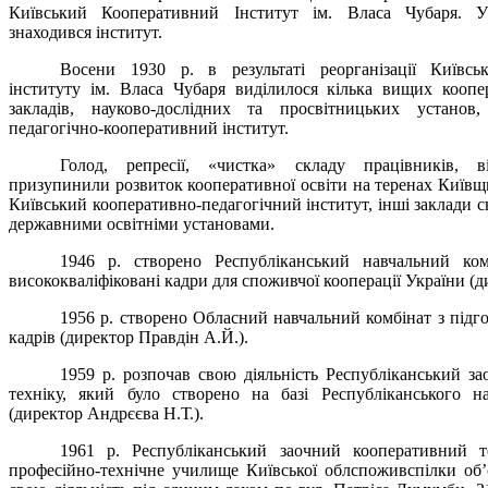
Київський Кооперативний Інститут ім. Власа Чубаря. 
знаходився інститут.
Восени 1930 р. в результаті реорганізації Київсь
інституту ім. Власа Чубаря виділилося кілька вищих кооп
закладів, науково-дослідних та просвітницьких установ
педагогічно-кооперативний інститут.
Голод, репресії, «чистка» складу працівників, в
призупинили розвиток кооперативної освіти на теренах Київщ
Київський кооперативно-педагогічний інститут, інші заклади 
державними освітніми установами.
1946 р. створено Республіканський навчальний ком
висококваліфіковані кадри для споживчої кооперації України (д
1956 р. створено Обласний навчальний комбінат з підг
кадрів (директор Правдін А.Й.).
1959 р. розпочав свою діяльність Республіканський з
техніку, який було створено на базі Республіканського н
(директор Андрєєва Н.Т.).
1961 р. Республіканський заочний кооперативний т
професійно-технічне училище Київської облспоживспілки об’