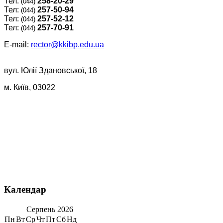
Тел:
258-20-29
(044)
Тел:
257-50-94
(044)
Тел:
257-52-12
(044)
Тел:
257-70-91
(044)
E-mail:
rector@kkibp.edu.ua
вул. Юлії Здановської, 18
м. Київ, 03022
Календар
Серпень
2026
Пн
Вт
Ср
Чт
Пт
Сб
Нд