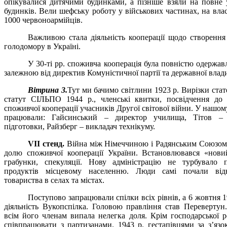
опікувалися дитячими будинками, а пізніше взяли на повне
будинків. Вели шефську роботу у військових частинах, на вл
1000 червоноармійців.
Важливою стала діяльність кооперації щодо створення 
голодомору в Україні.
У 30-ті рр. споживча кооперація була повністю одержавл
залежною від директив Комуністичної партії та державної влад
Вітрина 3.
Тут ми бачимо світлини 1923 р. Вирізки ста
статут СІЛЬПО 1944 р., членські квитки, посвідчення до 
споживчої кооперації учасників Другої світової війни. У нашом
працювали: Гайсинський – директор училища, Тітов – в
підготовки, Райзберг – викладач технікуму.
VII
стенд.
Війна між Німеччиною і Радянським Союзом
долю споживчої кооперації України. Встановлювався «новий
грабунки, спекуляції. Нову адміністрацію не турбувало п
продуктів місцевому населенню. Люди самі почали від
товариства в селах та містах.
Поступово запрацювали спілки всіх рівнів, а 6 жовтня 
діяльність Вукопспілка. Головою правління став Перевертун.
всім його членам випала нелегка доля. Крім господарської р
співпрацювати з партизанами. 1943 р. гестапівцями за з’язо