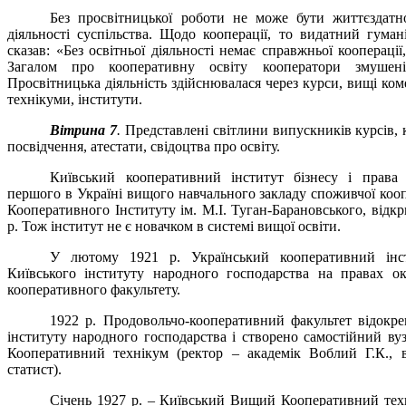
Без просвітницької роботи не може бути життєздатн
діяльності суспільства. Щодо кооперації, то видатний гуман
сказав: «Без освітньої діяльності немає справжньої коопераці
Загалом про кооперативну освіту кооператори змушен
Просвітницька діяльність здійснювалася через курси, вищі ком
технікуми, інститути.
Вітрина 7
.
Представлені світлини випускників курсів, к
посвідчення, атестати, свідоцтва про освіту.
Київський кооперативний інститут бізнесу і права
першого в Україні вищого навчального закладу споживчої кооп
Кооперативного Інституту ім. М.І. Туган-Барановського, відкр
р. Тож інститут не є новачком в системі вищої освіти.
У лютому 1921 р. Український кооперативний інс
Київського інституту народного господарства на правах о
кооперативного факультету
.
1922 р. Продовольчо-кооперативний факультет відокре
інституту народного господарства і створено самостійний в
Кооперативний технікум (ректор – академік Воблий Г.К., 
статист).
Січень 1927 р. – Київський Вищий Кооперативний тех