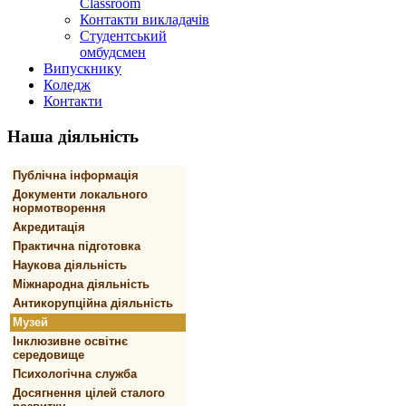
Classroom
Контакти викладачів
Студентський
омбудсмен
Випускнику
Коледж
Контакти
Наша
діяльність
Публічна інформація
Документи локального
нормотворення
Акредитація
Практична підготовка
Наукова діяльність
Міжнародна діяльність
Антикорупційна діяльність
Музей
Інклюзивне освітнє
середовище
Психологічна служба
Досягнення цілей сталого