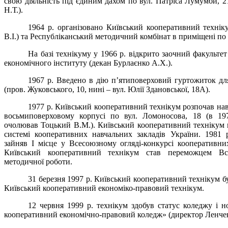
свою діяльність під єдиним дахом по вул. Патріса Лумумби, 
Н.Т.).
1964 р. організовано Київський кооперативний техні
В.І.) та Республіканський методичний комбінат в приміщені по 
На базі технікуму у 1966 р. відкрито заочний факультет
економічного інституту (декан Бурлаєнко А.Х.).
1967 р. Введено в дію п
’
ятиповерховий гуртожиток для
(пров. Жуковського, 10, нині – вул. Юлії Здановської, 18А).
1977 р. Київський кооперативний технікум розпочав на
восьмиповерховому корпусі по вул. Ломоносова, 18 (в 197
очолював Тоцький В.М.). Київський кооперативний технікум
системі кооперативних навчальних закладів України. 1981 
зайняв І місце у Всесоюзному огляді-конкурсі кооперативних
Київський кооперативний технікум став переможцем Вс
методичної роботи.
31 березня 1997 р. Київський кооперативний технікум 
Київський кооперативний економіко-правовий технікум.
12 червня 1999 р. технікум здобув статус коледжу і н
кооперативний економічно-правовий коледж» (директор Ленче