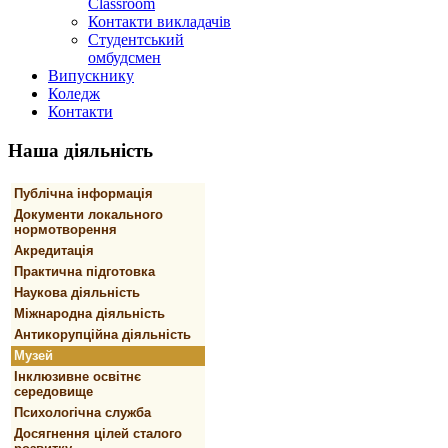
Classroom
Контакти викладачів
Студентський
омбудсмен
Випускнику
Коледж
Контакти
Наша
діяльність
Публічна інформація
Документи локального
нормотворення
Акредитація
Практична підготовка
Наукова діяльність
Міжнародна діяльність
Антикорупційна діяльність
Музей
Інклюзивне освітнє
середовище
Психологічна служба
Досягнення цілей сталого