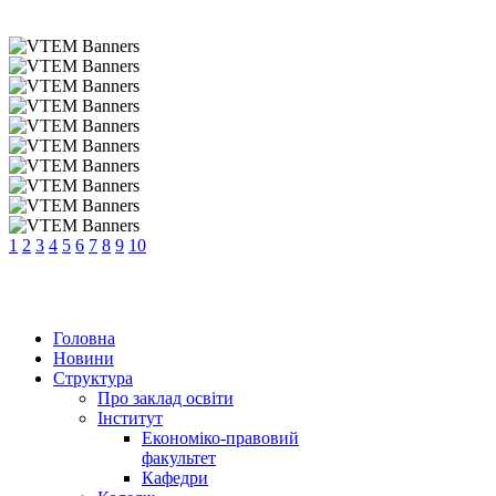
1
2
3
4
5
6
7
8
9
10
Головна
Новини
Структура
Про заклад освіти
Інститут
Економіко-правовий
факультет
Кафедри