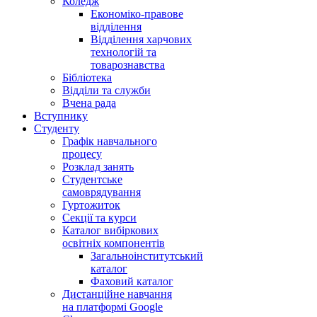
Коледж
Економіко-правове
відділення
Відділення харчових
технологій та
товарознавства
Бібліотека
Відділи та служби
Вчена рада
Вступнику
Студенту
Графік навчального
процесу
Розклад занять
Студентське
самоврядування
Гуртожиток
Секції та курси
Каталог вибіркових
освітніх компонентів
Загальноінститутський
каталог
Фаховий каталог
Дистанційне навчання
на платформі Google