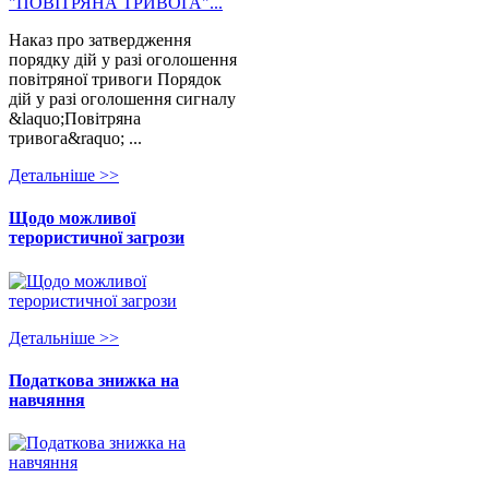
Наказ про затвердження
порядку дій у разі оголошення
повітряної тривоги Порядок
дій у разі оголошення сигналу
&laquo;Повітряна
тривога&raquo; ...
Детальнiше >>
Щодо можливої
терористичної загрози
Детальнiше >>
Податкова знижка на
навчяння