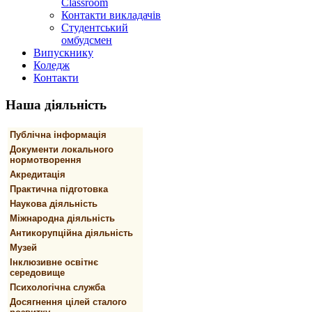
Classroom
Контакти викладачів
Студентський
омбудсмен
Випускнику
Коледж
Контакти
Наша
діяльність
Публічна інформація
Документи локального
нормотворення
Акредитація
Практична підготовка
Наукова діяльність
Міжнародна діяльність
Антикорупційна діяльність
Музей
Інклюзивне освітнє
середовище
Психологічна служба
Досягнення цілей сталого