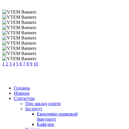
1
2
3
4
5
6
7
8
9
10
Головна
Новини
Структура
Про заклад освіти
Інститут
Економіко-правовий
факультет
Кафедри