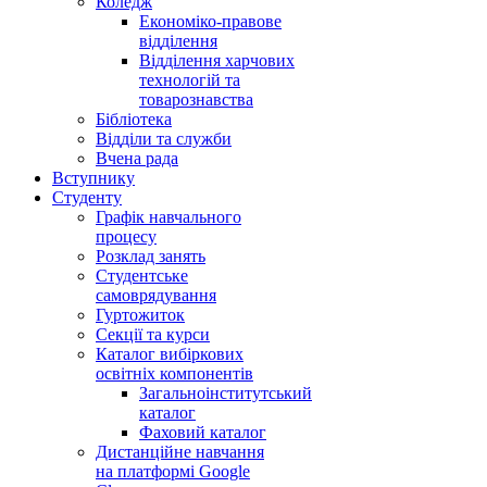
Коледж
Економіко-правове
відділення
Відділення харчових
технологій та
товарознавства
Бібліотека
Відділи та служби
Вчена рада
Вступнику
Студенту
Графік навчального
процесу
Розклад занять
Студентське
самоврядування
Гуртожиток
Секції та курси
Каталог вибіркових
освітніх компонентів
Загальноінститутський
каталог
Фаховий каталог
Дистанційне навчання
на платформі Google