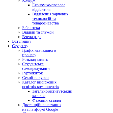
Коледж
Економіко-правове
відділення
Відділення харчових
технологій та
товарознавства
Бібліотека
Відділи та служби
Вчена рада
Вступнику
Студенту
Графік навчального
процесу
Розклад занять
Студентське
самоврядування
Гуртожиток
Секції та курси
Каталог вибіркових
освітніх компонентів
Загальноінститутський
каталог
Фаховий каталог
Дистанційне навчання
на платформі Google