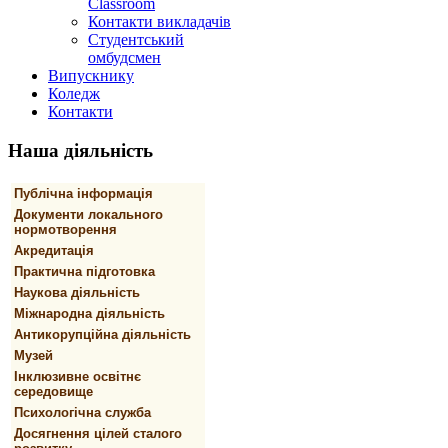
Classroom
Контакти викладачів
Студентський
омбудсмен
Випускнику
Коледж
Контакти
Наша
діяльність
Публічна інформація
Документи локального
нормотворення
Акредитація
Практична підготовка
Наукова діяльність
Міжнародна діяльність
Антикорупційна діяльність
Музей
Інклюзивне освітнє
середовище
Психологічна служба
Досягнення цілей сталого