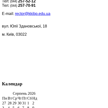
Тел:
257-52-12
(044)
Тел:
257-70-91
(044)
E-mail:
rector@kkibp.edu.ua
вул. Юлії Здановської, 18
м. Київ, 03022
Календар
Серпень
2026
Пн
Вт
Ср
Чт
Пт
Сб
Нд
27
28
29
30
31
1
2
3
4
5
6
7
8
9