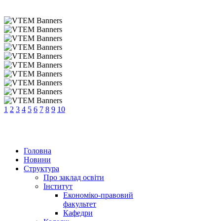
1
2
3
4
5
6
7
8
9
10
Головна
Новини
Структура
Про заклад освіти
Інститут
Економіко-правовий
факультет
Кафедри