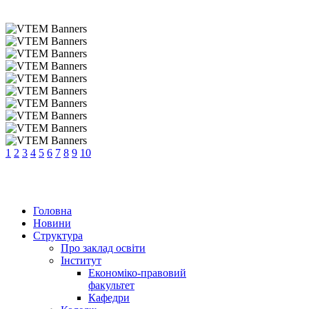
1
2
3
4
5
6
7
8
9
10
Головна
Новини
Структура
Про заклад освіти
Інститут
Економіко-правовий
факультет
Кафедри