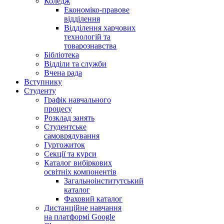
Коледж
Економіко-правове
відділення
Відділення харчових
технологій та
товарознавства
Бібліотека
Відділи та служби
Вчена рада
Вступнику
Студенту
Графік навчального
процесу
Розклад занять
Студентське
самоврядування
Гуртожиток
Секції та курси
Каталог вибіркових
освітніх компонентів
Загальноінститутський
каталог
Фаховий каталог
Дистанційне навчання
на платформі Google