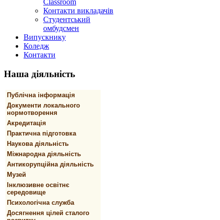
Classroom
Контакти викладачів
Студентський
омбудсмен
Випускнику
Коледж
Контакти
Наша
діяльність
Публічна інформація
Документи локального
нормотворення
Акредитація
Практична підготовка
Наукова діяльність
Міжнародна діяльність
Антикорупційна діяльність
Музей
Інклюзивне освітнє
середовище
Психологічна служба
Досягнення цілей сталого