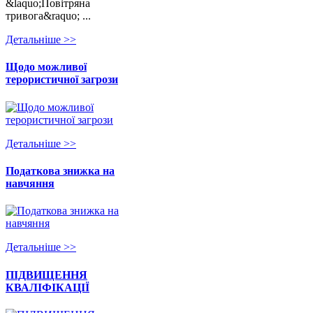
&laquo;Повітряна
тривога&raquo; ...
Детальнiше >>
Щодо можливої
терористичної загрози
Детальнiше >>
Податкова знижка на
навчяння
Детальнiше >>
ПІДВИЩЕННЯ
КВАЛІФІКАЦІЇ