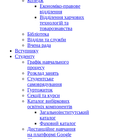
Коледж
Економіко-правове
відділення
Відділення харчових
технологій та
товарознавства
Бібліотека
Відділи та служби
Вчена рада
Вступнику
Студенту
Графік навчального
процесу
Розклад занять
Студентське
самоврядування
Гуртожиток
Секції та курси
Каталог вибіркових
освітніх компонентів
Загальноінститутський
каталог
Фаховий каталог
Дистанційне навчання
на платформі Google