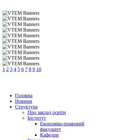
1
2
3
4
5
6
7
8
9
10
Головна
Новини
Структура
Про заклад освіти
Інститут
Економіко-правовий
факультет
Кафедри