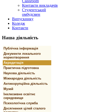
Classroom
Контакти викладачів
Студентський
омбудсмен
Випускнику
Коледж
Контакти
Наша
діяльність
Публічна інформація
Документи локального
нормотворення
Акредитація
Практична підготовка
Наукова діяльність
Міжнародна діяльність
Антикорупційна діяльність
Музей
Інклюзивне освітнє
середовище
Психологічна служба
Досягнення цілей сталого