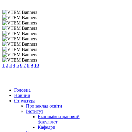
1
2
3
4
5
6
7
8
9
10
Головна
Новини
Структура
Про заклад освіти
Інститут
Економіко-правовий
факультет
Кафедри