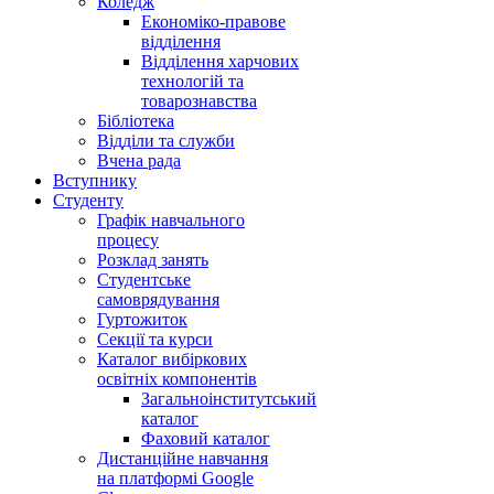
Коледж
Економіко-правове
відділення
Відділення харчових
технологій та
товарознавства
Бібліотека
Відділи та служби
Вчена рада
Вступнику
Студенту
Графік навчального
процесу
Розклад занять
Студентське
самоврядування
Гуртожиток
Секції та курси
Каталог вибіркових
освітніх компонентів
Загальноінститутський
каталог
Фаховий каталог
Дистанційне навчання
на платформі Google