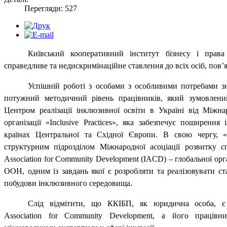
Перегляди: 527
Київський кооперативний інститут бізнесу і права
справедливе та недискримінаційне ставлення до всіх осіб, пов’
Успішній роботі з особами з особливими потребами 
потужний методичний рівень працівників, який зумовле
Центром реалізації інклюзивної освіти в Україні від Міжна
організації «Inclusive Practices», яка забезпечує поширення
країнах Центральної та Східної Європи. В свою чергу, «In
структурним підрозділом Міжнародної асоціації розвитку спі
Association for Community Development (IACD) – глобальної орг
ООН, одним із завдань якої є розробляти та реалізовувати с
побудови інклюзивного середовища.
Слід відмітити, що ККІБП, як юридична особа, є ч
Association for Community Development, а його працівн