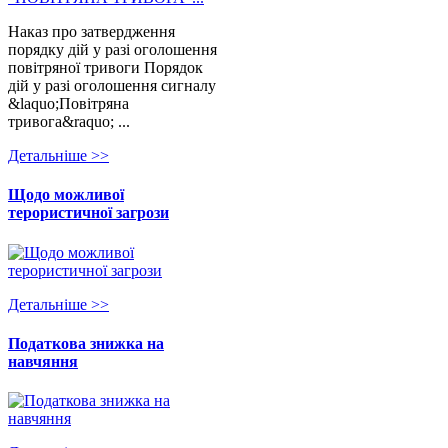
Наказ про затвердження
порядку дій у разі оголошення
повітряної тривоги Порядок
дій у разі оголошення сигналу
&laquo;Повітряна
тривога&raquo; ...
Детальнiше >>
Щодо можливої
терористичної загрози
Детальнiше >>
Податкова знижка на
навчяння