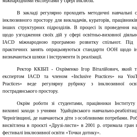
міжнародними експертами у сфері інклюзії.
В закладі регулярно проходять методичні навчальні се
інклюзивного простору для викладачів, кураторів, працівників
інших структурних підрозділів. В процесі їх проведення на
щодо узгодження своїх дій у сфері освітньо-виховної діяльн
IACD міжнародною програмою розвитку спільнот. Під 
практичних занять опрацьовуються стандарти ООН щодо ін
визначаються шляхи і інструменти їх реалізації.
Ректор ККІБП - Охріменко Ігор Віталійович, який 
експертом IACD та членом «Inclusive Practices» на YouTu
Practices» веде регулярну рубрику з інклюзивної осв
пострадянського простору.
Окрім роботи зі студентами, працівники Інституту 
виховні заходи з учнями Удайцівського навчально-реабілітац
Чернігівщині, де навчаються діти з особливими потребами. Ро
висвітлена в проєкті «Друзі-листи» в 2001 р. отримала гран
фестивалі інклюзивної освіти «Точки дотику».