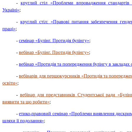
-
круглий стіл «Проблеми впровадження стандартів 
Україні»
;
-
круглий стіл: «Правові питання забезпечення гендер
праці»
;
-
семінар «Булінг. Протидія булінгу»
;
-
вебінар «Булінг. Протидія булінгу»
;
-
вебінар «Протидія та попередження булінгу в закладах 
-
вебінарів для першокурсників «Протидія та попереджен
освіти»
;
-
вебінар для представників Студентської ради «Булінг
виявити та що робити»
;
-
етико-правовий семінар «Проблеми виявлення дискримі
шляхи її подолання»
;