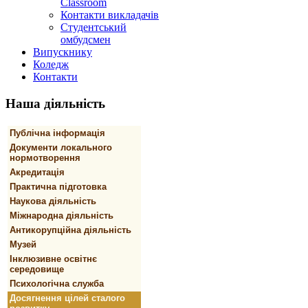
Classroom
Контакти викладачів
Студентський
омбудсмен
Випускнику
Коледж
Контакти
Наша
діяльність
Публічна інформація
Документи локального
нормотворення
Акредитація
Практична підготовка
Наукова діяльність
Міжнародна діяльність
Антикорупційна діяльність
Музей
Інклюзивне освітнє
середовище
Психологічна служба
Досягнення цілей сталого