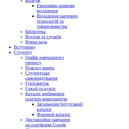
Коледж
Економіко-правове
відділення
Відділення харчових
технологій та
товарознавства
Бібліотека
Відділи та служби
Вчена рада
Вступнику
Студенту
Графік навчального
процесу
Розклад занять
Студентське
самоврядування
Гуртожиток
Секції та курси
Каталог вибіркових
освітніх компонентів
Загальноінститутський
каталог
Фаховий каталог
Дистанційне навчання
на платформі Google