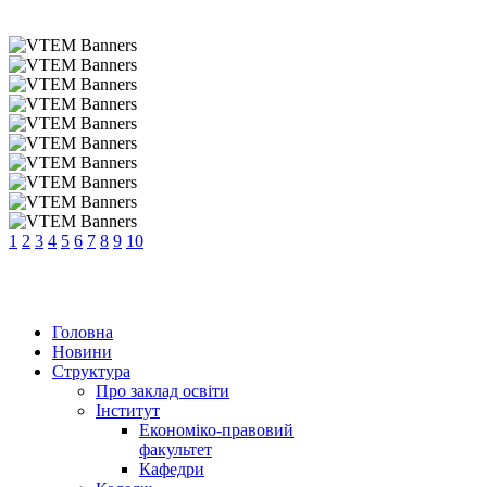
1
2
3
4
5
6
7
8
9
10
Головна
Новини
Структура
Про заклад освіти
Інститут
Економіко-правовий
факультет
Кафедри