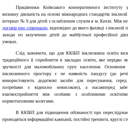
Працівники Київського кооперативного інституту з
виховну діяльність на основі міжнародних стандартів інклюзії
інтернат № 9 для дітей з ослабленим слухом в м. Києві. Між 
договір про співпрацю
, відповідно до якого фахівці з інклюзії 
заходи по залученню дітей до майбутньої професійної дія
умовах.
Слід зазначити, що для ККІБП інклюзивна освіта вих
традиційного її сприйняття в закладах освіти, яке нерідко з
зручності для маломобільних груп населення. Основним
інклюзивного простору є не наявність пандусу (до речі
використовують додаткові засоби для пересування, сере
потребами є відносно невисокою), а насамперед забе
взаємосприйняття між особами з особливими освітні
нормотиповими колегами.
В ККІБП для підвищення обізнаності про переслідува
проводяться інформаційні кампанії, постійні тренінги, круглі ст