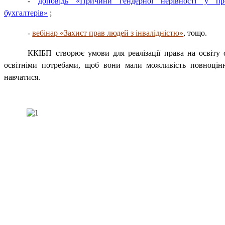
-
доповідь «Причини гендерної нерівності у про
бухгалтерів»
;
-
вебінар «Захист прав людей з інвалідністю»
, тощо.
ККІБП створює умови для реалізації права на освіту
освітніми потребами, щоб вони мали можливість повноцінн
навчатися.