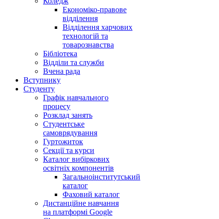
Коледж
Економіко-правове
відділення
Відділення харчових
технологій та
товарознавства
Бібліотека
Відділи та служби
Вчена рада
Вступнику
Студенту
Графік навчального
процесу
Розклад занять
Студентське
самоврядування
Гуртожиток
Секції та курси
Каталог вибіркових
освітніх компонентів
Загальноінститутський
каталог
Фаховий каталог
Дистанційне навчання
на платформі Google