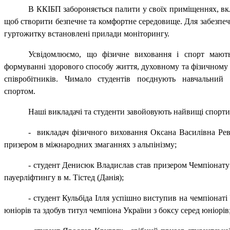
В ККІБП забороняється палити у своїх приміщеннях, в
щоб створити безпечне та комфортне середовище. Для забезпе
гуртожитку встановлені прилади моніторингу.
Усвідомлюємо, що фізичне виховання і спорт мают
формуванні здорового способу життя, духовному та фізичному 
співробітників. Чимало студентів поєднують навчальний
спортом.
Наші викладачі та студенти завойовують найвищі спорти
- викладач фізичного виховання Оксана Василівна Рев
призером в міжнародних змаганнях з альпінізму;
- студент Денисюк Владислав став призером Чемпіонату
пауерліфтингу в м. Тістед (Данія);
- студент Кульбіда Ілля успішно виступив на чемпіонаті
юніорів та здобув титул чемпіона України з боксу серед юніорів