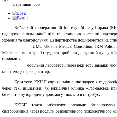
Перегляди: 506
Київський кооперативний інститут бізнесу і права (К
над досягненням даної цілі та встановив численні партне
здоров’я та благополуччя. Ці партнерства поширюються на спі
-
UMC Ukraine Medical Consortium IRM Polish In
Medicine – викладачі і студенти пройшли дводенний курсу «Т
цивільних».
-
мобільній лабораторії перевірки зору завдяки чом
мали змогу перевірити зір.
Крім того, ККІБП сприяє зміцненню здоров’я та добробу
через такі ініціативи, як юридична клініка «Громадська пр
безкоштовну юридичну допомогу тим, хто її потребує.
ККІБП також забезпечує загальне благополуччя
співробітників через послуги безкоштовного психологічного ко