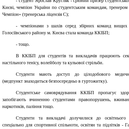
-
студент
Ярослав Кругляк
-
срібний призер студентської
Києві,
чемпіон України по студентським командам,
т
ренером
Чемпіон» (тренерська ліцензія С);
- чемпіонами з шахів серед збірних команд вищих 
Голосіївського району м. Києва стала команда ККІБП
;
- тощо.
В ККІБП для студентів та викладачів працюють секц
настільного тенісу, волейболу та кульової стрільби.
Студенти мають доступ до цілодобового медичн
(медпункт знаходиться безпосередньо в гуртожитку).
Студентське самоврядування ККІБП пропагує здор
запобігають вчиненню студентами правопорушень, вжива
наркотиків, паління тощо.
Студенти та викладачі долучилися до освітнього 
спеціально для спортивної спільноти, освітян та підлітків
-
Г