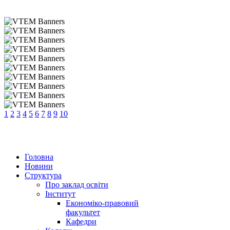
1
2
3
4
5
6
7
8
9
10
Головна
Новини
Структура
Про заклад освіти
Інститут
Економіко-правовий
факультет
Кафедри