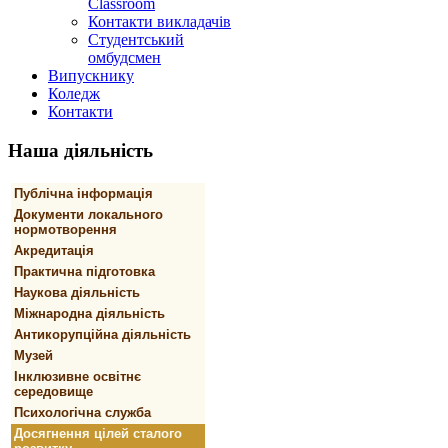
Classroom
Контакти викладачів
Студентський
омбудсмен
Випускнику
Коледж
Контакти
Наша
діяльність
Публічна інформація
Документи локального
нормотворення
Акредитація
Практична підготовка
Наукова діяльність
Міжнародна діяльність
Антикорупційна діяльність
Музей
Інклюзивне освітнє
середовище
Психологічна служба
Досягнення цілей сталого