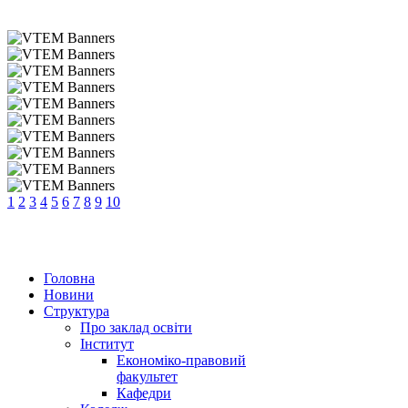
1
2
3
4
5
6
7
8
9
10
Головна
Новини
Структура
Про заклад освіти
Інститут
Економіко-правовий
факультет
Кафедри