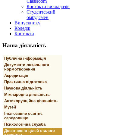
Classroom
Контакти викладачів
Студентський
омбудсмен
Випускнику
Коледж
Контакти
Наша
діяльність
Публічна інформація
Документи локального
нормотворення
Акредитація
Практична підготовка
Наукова діяльність
Міжнародна діяльність
Антикорупційна діяльність
Музей
Інклюзивне освітнє
середовище
Психологічна служба
Досягнення цілей сталого