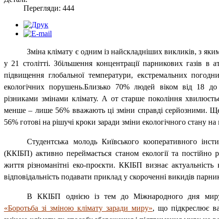
Перегляди: 444
Зміна клімату є одним із найскладніших викликів, з яки
у 21 столітті. Збільшення концентрації парникових газів в 
підвищення глобальної температури, екстремальних погодн
екологічних порушень.
Близько 70% людей віком від 18 до 
різниками змінами клімату. А от старше покоління хвилюєтьс
менше – лише 56% вважають ці зміни справді серйозними. Щ
56% готові на рішучі кроки заради зміни екологічного стану на
Студентська молодь Київського кооперативного інсти
(ККІБП) активно переймається станом екології та постійно р
життя різноманітні еко-проєкти. ККІБП визнає актуальність 
відповідальність подавати приклад у скороченні викидів парник
В ККІБП однією із тем до Міжнародного дня миру
«Боротьба зі зміною клімату заради миру»
, що підкреслює ва