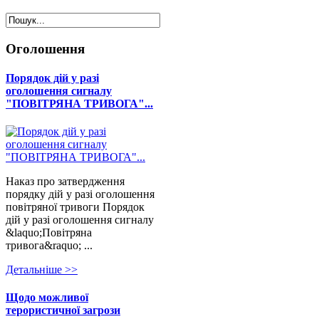
Оголошення
Порядок дій у разі
оголошення сигналу
"ПОВІТРЯНА ТРИВОГА"...
Наказ про затвердження
порядку дій у разі оголошення
повітряної тривоги Порядок
дій у разі оголошення сигналу
&laquo;Повітряна
тривога&raquo; ...
Детальнiше >>
Щодо можливої
терористичної загрози