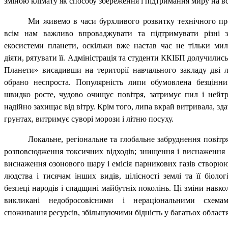
зміною клімату як способу збереження і підтримання миру на вс
Ми живемо в часи бурхливого розвитку технічного про
всім нам важливо впроваджувати та підтримувати різні з
екосистеми планети, оскільки вже настав час не тільки ми
діяти, рятувати її. Адміністрація та студенти ККІБП долучилис
Планети» висадивши на території навчального закладу дві 
обрано неспроста. Популярність липи обумовлена безцінни
швидко росте, чудово очищує повітря, затримує пил і нейтра
надійно захищає від вітру. Крім того, липа вкрай витривала, зд
грунтах, витримує суворі морози і літню посуху.
Локальне, регіональне та глобальне забруднення повітря
розповсюдження токсичних відходів; знищення і виснаження л
виснаження озонового шару і емісія парникових газів створю
людства і тисячам інших видів, цілісності землі та її біологі
безпеці народів і спадщині майбутніх поколінь. Ці зміни нав
викликані недобросовісними і нераціональними схем
споживання ресурсів, збільшуючими бідність у багатьох област