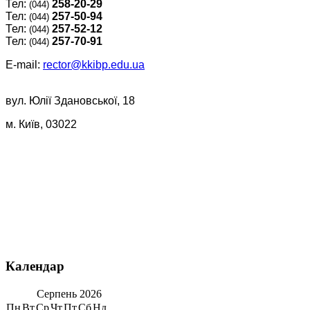
Тел:
258-20-29
(044)
Тел:
257-50-94
(044)
Тел:
257-52-12
(044)
Тел:
257-70-91
(044)
E-mail:
rector@kkibp.edu.ua
вул. Юлії Здановської, 18
м. Київ, 03022
Календар
Серпень
2026
Пн
Вт
Ср
Чт
Пт
Сб
Нд