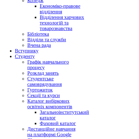
Коледж
Економіко-правове
відділення
Відділення харчових
технологій та
товарознавства
Бібліотека
Відділи та служби
Вчена рада
Вступнику
Студенту
Графік навчального
процесу
Розклад занять
Студентське
самоврядування
Гуртожиток
Секції та курси
Каталог вибіркових
освітніх компонентів
Загальноінститутський
каталог
Фаховий каталог
Дистанційне навчання
на платформі Google