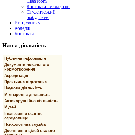
Classroom
Контакти викладачів
Студентський
омбудсмен
Випускнику
Коледж
Контакти
Наша
діяльність
Публічна інформація
Документи локального
нормотворення
Акредитація
Практична підготовка
Наукова діяльність
Міжнародна діяльність
Антикорупційна діяльність
Музей
Інклюзивне освітнє
середовище
Психологічна служба
Досягнення цілей сталого