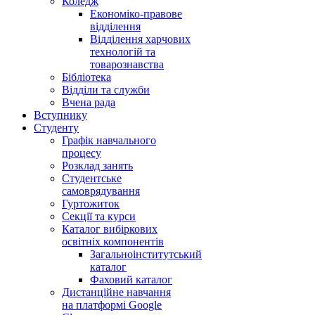
Коледж
Економіко-правове
відділення
Відділення харчових
технологій та
товарознавства
Бібліотека
Відділи та служби
Вчена рада
Вступнику
Студенту
Графік навчального
процесу
Розклад занять
Студентське
самоврядування
Гуртожиток
Секції та курси
Каталог вибіркових
освітніх компонентів
Загальноінститутський
каталог
Фаховий каталог
Дистанційне навчання
на платформі Google