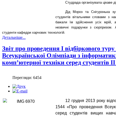
Студрада організувала цікаве ді
Дід Мороз та Снігуронька зу
студентів вітальними словами з н
бажали їм здійснення усіх мрій, 
незвичні подарунки з сюрпризом. 
студенти кафедри харчових технологій.
Детальніше...
Звіт про проведення І відбіркового туру 
Всеукраїнської Олімпіади з інформатик
комп’ютерної техніки серед студентів ІІ 
Перегляди: 6454
12 грудня 2013 року від
1544 «Про проведення Всеукр
серед студентів вищих навчал