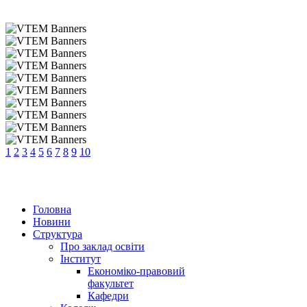
1
2
3
4
5
6
7
8
9
10
Головна
Новини
Структура
Про заклад освіти
Інститут
Економіко-правовий
факультет
Кафедри