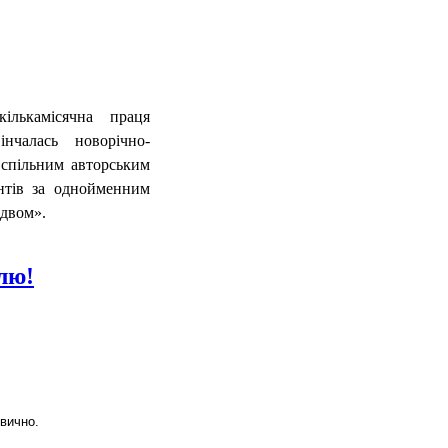
лькамісячна праця
вінчалась новорічно-
 спільним авторським
ентів за однойменним
здвом».
лю!
вично.