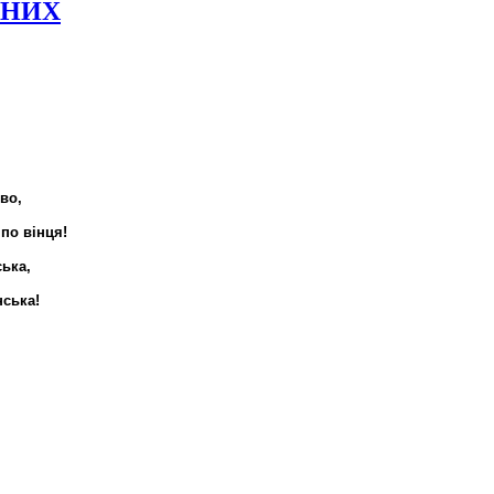
ЧНИХ
во,
 по вінця!
ська,
ська!