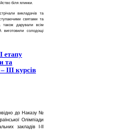
йство біля ялинки.
стрічали викладачів та
аступаючими святами та
а також дарували всім
А виготовили солодощі
І етапу
и та
– ІІІ курсів
повідно до Наказу №
аїнської Олімпіади
ьних закладів І-ІІ