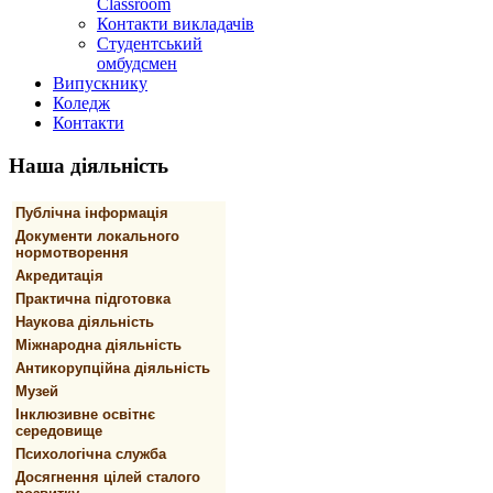
Classroom
Контакти викладачів
Студентський
омбудсмен
Випускнику
Коледж
Контакти
Наша
діяльність
Публічна інформація
Документи локального
нормотворення
Акредитація
Практична підготовка
Наукова діяльність
Міжнародна діяльність
Антикорупційна діяльність
Музей
Інклюзивне освітнє
середовище
Психологічна служба
Досягнення цілей сталого