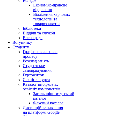
Коледж
Економіко-правове
відділення
Відділення харчових
технологій та
товарознавства
Бібліотека
Відділи та служби
Вчена рада
Вступнику
Студенту
Графік навчального
процесу
Розклад занять
Студентське
самоврядування
Гуртожиток
Секції та курси
Каталог вибіркових
освітніх компонентів
Загальноінститутський
каталог
Фаховий каталог
Дистанційне навчання
на платформі Google