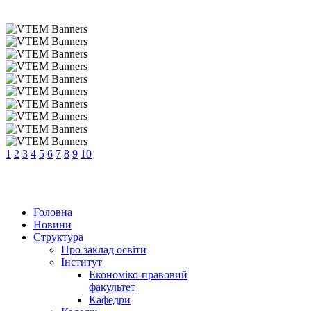
1
2
3
4
5
6
7
8
9
10
Головна
Новини
Структура
Про заклад освіти
Інститут
Економіко-правовий
факультет
Кафедри