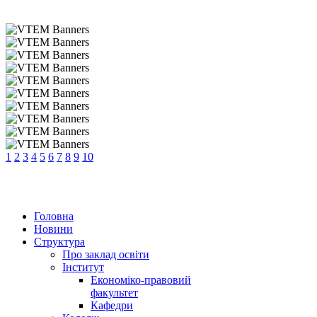
1
2
3
4
5
6
7
8
9
10
Головна
Новини
Структура
Про заклад освіти
Інститут
Економіко-правовий
факультет
Кафедри