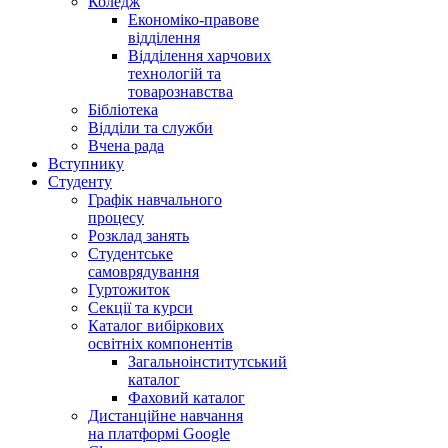
Коледж
Економіко-правове
відділення
Відділення харчових
технологій та
товарознавства
Бібліотека
Відділи та служби
Вчена рада
Вступнику
Студенту
Графік навчального
процесу
Розклад занять
Студентське
самоврядування
Гуртожиток
Секції та курси
Каталог вибіркових
освітніх компонентів
Загальноінститутський
каталог
Фаховий каталог
Дистанційне навчання
на платформі Google