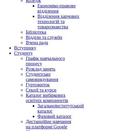
Коледж
Економіко-правове
відділення
Відділення харчових
технологій та
товарознавства
Бібліотека
Відділи та служби
Вчена рада
Вступнику
Студенту
Графік навчального
процесу
Розклад занять
Студентське
самоврядування
Гуртожиток
Секції та курси
Каталог вибіркових
освітніх компонентів
Загальноінститутський
каталог
Фаховий каталог
Дистанційне навчання
на платформі Google