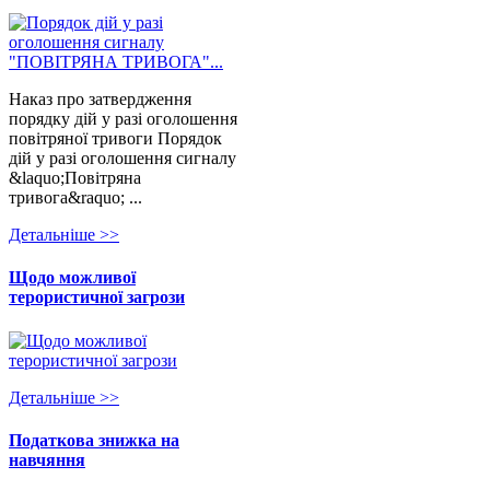
Наказ про затвердження
порядку дій у разі оголошення
повітряної тривоги Порядок
дій у разі оголошення сигналу
&laquo;Повітряна
тривога&raquo; ...
Детальнiше >>
Щодо можливої
терористичної загрози
Детальнiше >>
Податкова знижка на
навчяння