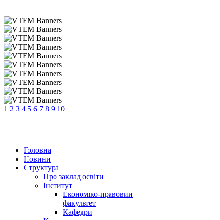
1
2
3
4
5
6
7
8
9
10
Головна
Новини
Структура
Про заклад освіти
Інститут
Економіко-правовий
факультет
Кафедри