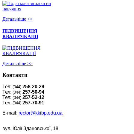
Детальнiше >>
ПІДВИЩЕННЯ
КВАЛІФІКАЦІЇ
Детальнiше >>
Контакти
Тел:
258-20-29
(044)
Тел:
257-50-94
(044)
Тел:
257-52-12
(044)
Тел:
257-70-91
(044)
E-mail:
rector@kkibp.edu.ua
вул. Юлії Здановської, 18