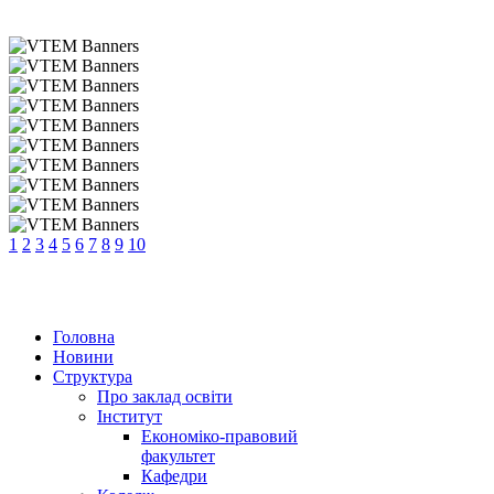
1
2
3
4
5
6
7
8
9
10
Головна
Новини
Структура
Про заклад освіти
Інститут
Економіко-правовий
факультет
Кафедри