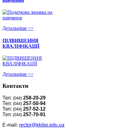
навчяння
Детальнiше >>
ПІДВИЩЕННЯ
КВАЛІФІКАЦІЇ
Детальнiше >>
Контакти
Тел:
258-20-29
(044)
Тел:
257-50-94
(044)
Тел:
257-52-12
(044)
Тел:
257-70-91
(044)
E-mail:
rector@kkibp.edu.ua