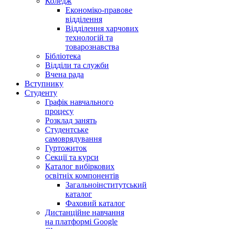
Коледж
Економіко-правове
відділення
Відділення харчових
технологій та
товарознавства
Бібліотека
Відділи та служби
Вчена рада
Вступнику
Студенту
Графік навчального
процесу
Розклад занять
Студентське
самоврядування
Гуртожиток
Секції та курси
Каталог вибіркових
освітніх компонентів
Загальноінститутський
каталог
Фаховий каталог
Дистанційне навчання
на платформі Google