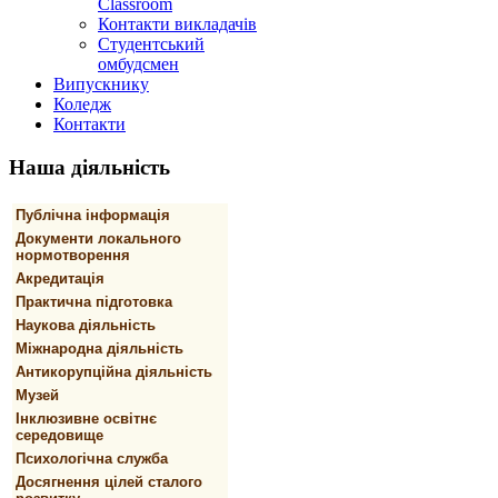
Classroom
Контакти викладачів
Студентський
омбудсмен
Випускнику
Коледж
Контакти
Наша
діяльність
Публічна інформація
Документи локального
нормотворення
Акредитація
Практична підготовка
Наукова діяльність
Міжнародна діяльність
Антикорупційна діяльність
Музей
Інклюзивне освітнє
середовище
Психологічна служба
Досягнення цілей сталого