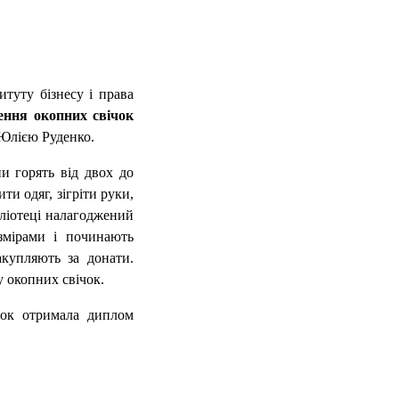
итуту бізнесу і права
ення окопних свічок
 Юлією Руденко.
и горять від двох до
ти одяг, зігріти руки,
бліотеці налагоджений
змірами і починають
акупляють за донати.
 окопних свічок.
ічок отримала диплом