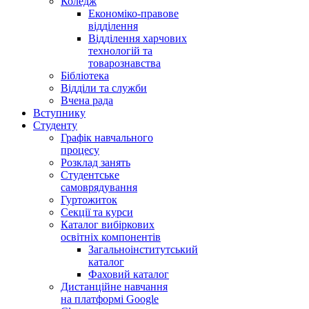
Коледж
Економіко-правове
відділення
Відділення харчових
технологій та
товарознавства
Бібліотека
Відділи та служби
Вчена рада
Вступнику
Студенту
Графік навчального
процесу
Розклад занять
Студентське
самоврядування
Гуртожиток
Секції та курси
Каталог вибіркових
освітніх компонентів
Загальноінститутський
каталог
Фаховий каталог
Дистанційне навчання
на платформі Google