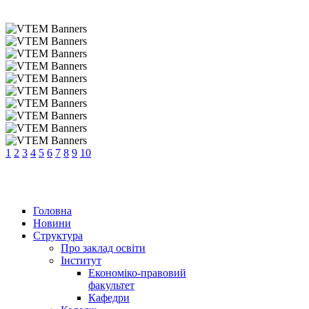
1
2
3
4
5
6
7
8
9
10
Головна
Новини
Структура
Про заклад освіти
Інститут
Економіко-правовий
факультет
Кафедри