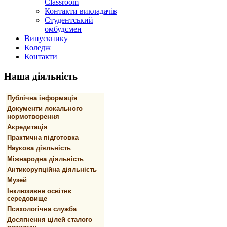
Classroom
Контакти викладачів
Студентський
омбудсмен
Випускнику
Коледж
Контакти
Наша
діяльність
Публічна інформація
Документи локального
нормотворення
Акредитація
Практична підготовка
Наукова діяльність
Міжнародна діяльність
Антикорупційна діяльність
Музей
Інклюзивне освітнє
середовище
Психологічна служба
Досягнення цілей сталого