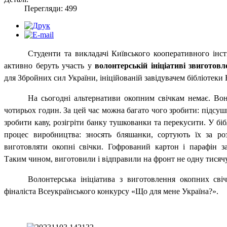
Перегляди: 499
Студенти та викладачі Київського кооперативного інст
активно беруть участь у
волонтерській ініціативі з
виготовл
для Збройних сил України, ініційованій завідувачем бібліотеки
На сьогодні альтернативи окопним свічкам немає. Вон
чотирьох годин. За цей час можна багато чого зробити: підсуши
зробити каву, розігріти банку тушкованки та перекусити. У бі
процес виробництва: зносять бляшанки, сортують їх за ро
виготовляти окопні свічки. Гофрований картон і парафін з
Таким чином, виготовили і відправили на фронт не одну тисячу
Волонтерська ініціатива з виготовлення окопних св
фіналіста Всеукраїнського конкурсу «Що для мене Україна?».