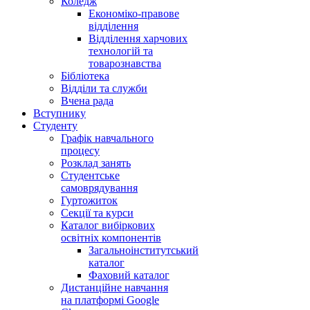
Коледж
Економіко-правове
відділення
Відділення харчових
технологій та
товарознавства
Бібліотека
Відділи та служби
Вчена рада
Вступнику
Студенту
Графік навчального
процесу
Розклад занять
Студентське
самоврядування
Гуртожиток
Секції та курси
Каталог вибіркових
освітніх компонентів
Загальноінститутський
каталог
Фаховий каталог
Дистанційне навчання
на платформі Google