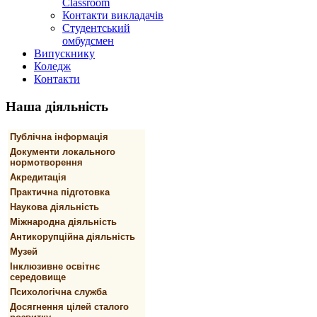
Classroom
Контакти викладачів
Студентський
омбудсмен
Випускнику
Коледж
Контакти
Наша
діяльність
Публічна інформація
Документи локального
нормотворення
Акредитація
Практична підготовка
Наукова діяльність
Міжнародна діяльність
Антикорупційна діяльність
Музей
Інклюзивне освітнє
середовище
Психологічна служба
Досягнення цілей сталого