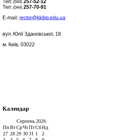
Тел:
257-52-12
(044)
Тел:
257-70-91
(044)
E-mail:
rector@kkibp.edu.ua
вул. Юлії Здановської, 18
м. Київ, 03022
Календар
Серпень
2026
Пн
Вт
Ср
Чт
Пт
Сб
Нд
27
28
29
30
31
1
2
3
4
5
6
7
8
9