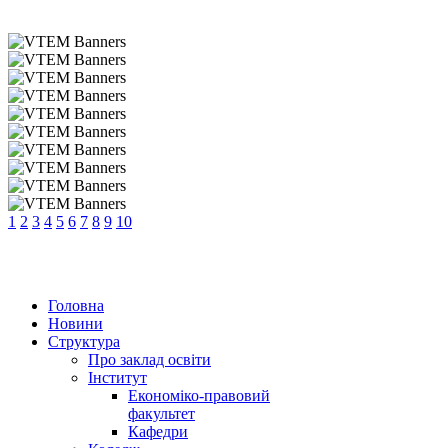
1
2
3
4
5
6
7
8
9
10
Головна
Новини
Структура
Про заклад освіти
Інститут
Економіко-правовий
факультет
Кафедри