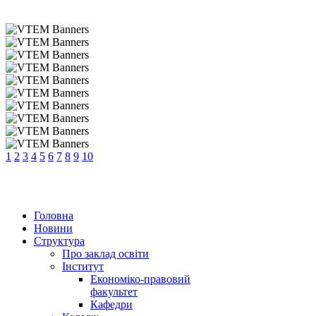
1
2
3
4
5
6
7
8
9
10
Головна
Новини
Структура
Про заклад освіти
Інститут
Економіко-правовий
факультет
Кафедри