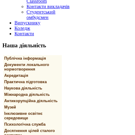
Classroom
Контакти викладачів
Студентський
омбудсмен
Випускнику
Коледж
Контакти
Наша
діяльність
Публічна інформація
Документи локального
нормотворення
Акредитація
Практична підготовка
Наукова діяльність
Міжнародна діяльність
Антикорупційна діяльність
Музей
Інклюзивне освітнє
середовище
Психологічна служба
Досягнення цілей сталого