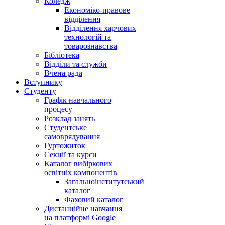
Коледж
Економіко-правове
відділення
Відділення харчових
технологій та
товарознавства
Бібліотека
Відділи та служби
Вчена рада
Вступнику
Студенту
Графік навчального
процесу
Розклад занять
Студентське
самоврядування
Гуртожиток
Секції та курси
Каталог вибіркових
освітніх компонентів
Загальноінститутський
каталог
Фаховий каталог
Дистанційне навчання
на платформі Google