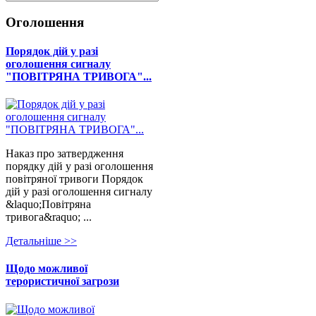
Оголошення
Порядок дій у разі
оголошення сигналу
"ПОВІТРЯНА ТРИВОГА"...
Наказ про затвердження
порядку дій у разі оголошення
повітряної тривоги Порядок
дій у разі оголошення сигналу
&laquo;Повітряна
тривога&raquo; ...
Детальнiше >>
Щодо можливої
терористичної загрози