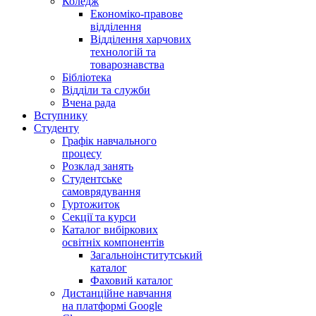
Коледж
Економіко-правове
відділення
Відділення харчових
технологій та
товарознавства
Бібліотека
Відділи та служби
Вчена рада
Вступнику
Студенту
Графік навчального
процесу
Розклад занять
Студентське
самоврядування
Гуртожиток
Секції та курси
Каталог вибіркових
освітніх компонентів
Загальноінститутський
каталог
Фаховий каталог
Дистанційне навчання
на платформі Google