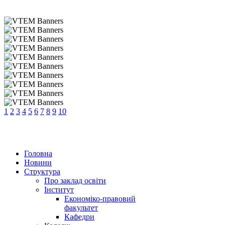
1
2
3
4
5
6
7
8
9
10
Головна
Новини
Структура
Про заклад освіти
Інститут
Економіко-правовий
факультет
Кафедри