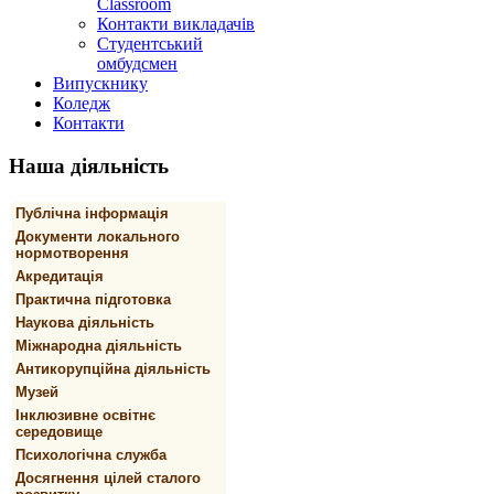
Classroom
Контакти викладачів
Студентський
омбудсмен
Випускнику
Коледж
Контакти
Наша
діяльність
Публічна інформація
Документи локального
нормотворення
Акредитація
Практична підготовка
Наукова діяльність
Міжнародна діяльність
Антикорупційна діяльність
Музей
Інклюзивне освітнє
середовище
Психологічна служба
Досягнення цілей сталого