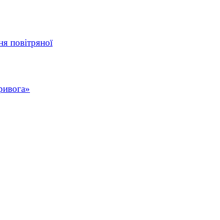
ня повітряної
ривога»