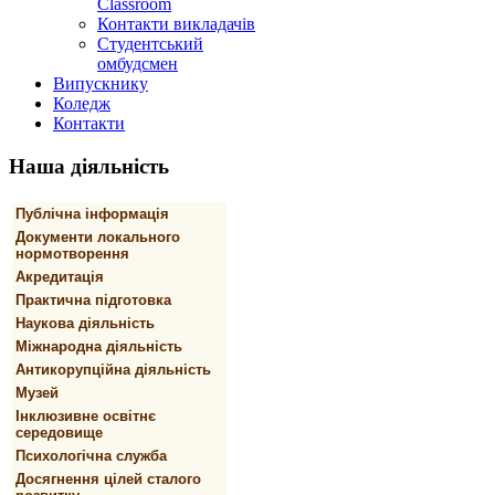
Classroom
Контакти викладачів
Студентський
омбудсмен
Випускнику
Коледж
Контакти
Наша
діяльність
Публічна інформація
Документи локального
нормотворення
Акредитація
Практична підготовка
Наукова діяльність
Міжнародна діяльність
Антикорупційна діяльність
Музей
Інклюзивне освітнє
середовище
Психологічна служба
Досягнення цілей сталого