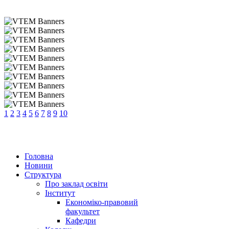
1
2
3
4
5
6
7
8
9
10
Головна
Новини
Структура
Про заклад освіти
Інститут
Економіко-правовий
факультет
Кафедри