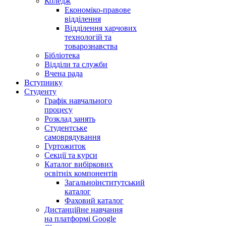
Коледж
Економіко-правове
відділення
Відділення харчових
технологій та
товарознавства
Бібліотека
Відділи та служби
Вчена рада
Вступнику
Студенту
Графік навчального
процесу
Розклад занять
Студентське
самоврядування
Гуртожиток
Секції та курси
Каталог вибіркових
освітніх компонентів
Загальноінститутський
каталог
Фаховий каталог
Дистанційне навчання
на платформі Google