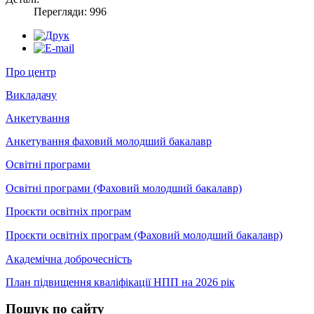
Перегляди: 996
Про центр
Викладачу
Анкетування
Анкетування фаховий молодший бакалавр
Освітні програми
Освітні програми (Фаховий молодший бакалавр)
Проєкти освітніх програм
Проєкти освітніх програм (Фаховий молодший бакалавр)
Академічна доброчесність
План підвищення кваліфікації НПП на 2026 рік
Пошук
по сайту