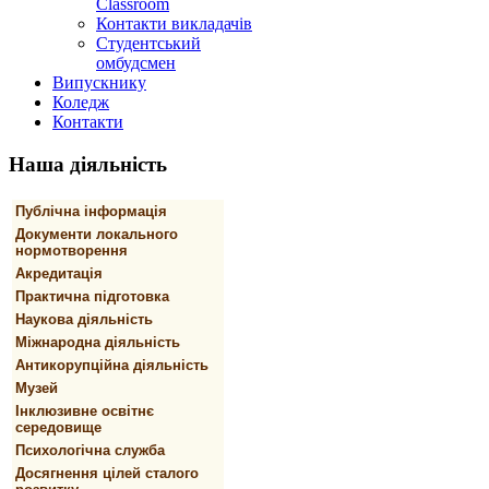
Classroom
Контакти викладачів
Студентський
омбудсмен
Випускнику
Коледж
Контакти
Наша
діяльність
Публічна інформація
Документи локального
нормотворення
Акредитація
Практична підготовка
Наукова діяльність
Міжнародна діяльність
Антикорупційна діяльність
Музей
Інклюзивне освітнє
середовище
Психологічна служба
Досягнення цілей сталого