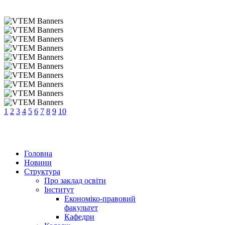
1
2
3
4
5
6
7
8
9
10
Головна
Новини
Структура
Про заклад освіти
Інститут
Економіко-правовий
факультет
Кафедри