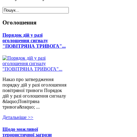
Оголошення
Порядок дій у разі
оголошення сигналу
"ПОВІТРЯНА ТРИВОГА"...
Наказ про затвердження
порядку дій у разі оголошення
повітряної тривоги Порядок
дій у разі оголошення сигналу
&laquo;Повітряна
тривога&raquo; ...
Детальнiше >>
Щодо можливої
терористичної загрози