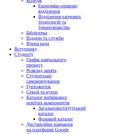
Коледж
Економіко-правове
відділення
Відділення харчових
технологій та
товарознавства
Бібліотека
Відділи та служби
Вчена рада
Вступнику
Студенту
Графік навчального
процесу
Розклад занять
Студентське
самоврядування
Гуртожиток
Секції та курси
Каталог вибіркових
освітніх компонентів
Загальноінститутський
каталог
Фаховий каталог
Дистанційне навчання
на платформі Google