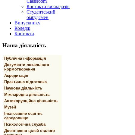
Classroom
Контакти викладачів
Студентський
омбудсмен
Випускнику
Коледж
Контакти
Наша
діяльність
Публічна інформація
Документи локального
нормотворення
Акредитація
Практична підготовка
Наукова діяльність
Міжнародна діяльність
Антикорупційна діяльність
Музей
Інклюзивне освітнє
середовище
Психологічна служба
Досягнення цілей сталого