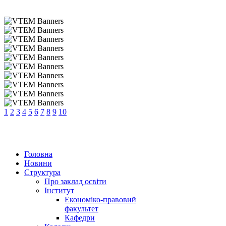
1
2
3
4
5
6
7
8
9
10
Головна
Новини
Структура
Про заклад освіти
Інститут
Економіко-правовий
факультет
Кафедри