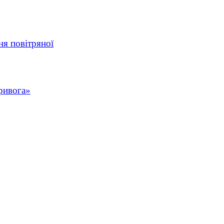
ня повітряної
ривога»