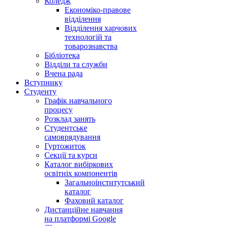
Коледж
Економіко-правове
відділення
Відділення харчових
технологій та
товарознавства
Бібліотека
Відділи та служби
Вчена рада
Вступнику
Студенту
Графік навчального
процесу
Розклад занять
Студентське
самоврядування
Гуртожиток
Секції та курси
Каталог вибіркових
освітніх компонентів
Загальноінститутський
каталог
Фаховий каталог
Дистанційне навчання
на платформі Google