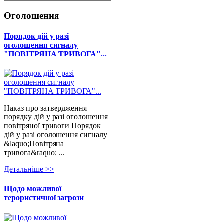
Оголошення
Порядок дій у разі
оголошення сигналу
"ПОВІТРЯНА ТРИВОГА"...
Наказ про затвердження
порядку дій у разі оголошення
повітряної тривоги Порядок
дій у разі оголошення сигналу
&laquo;Повітряна
тривога&raquo; ...
Детальнiше >>
Щодо можливої
терористичної загрози