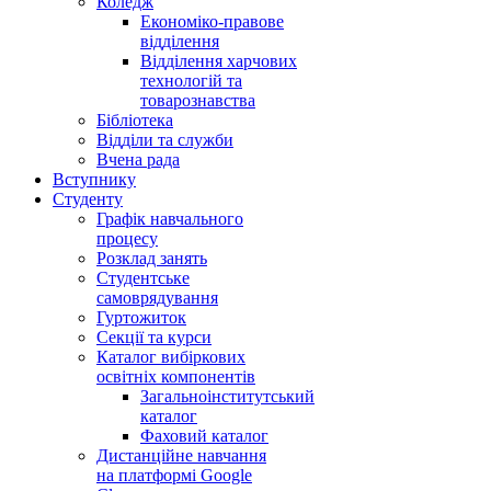
Коледж
Економіко-правове
відділення
Відділення харчових
технологій та
товарознавства
Бібліотека
Відділи та служби
Вчена рада
Вступнику
Студенту
Графік навчального
процесу
Розклад занять
Студентське
самоврядування
Гуртожиток
Секції та курси
Каталог вибіркових
освітніх компонентів
Загальноінститутський
каталог
Фаховий каталог
Дистанційне навчання
на платформі Google