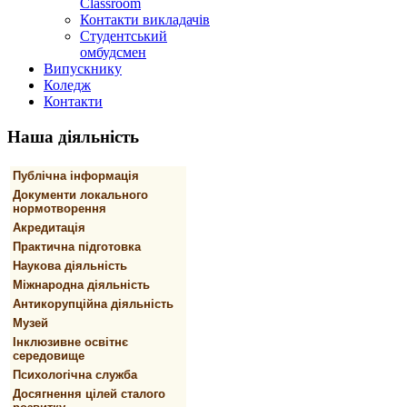
Classroom
Контакти викладачів
Студентський
омбудсмен
Випускнику
Коледж
Контакти
Наша
діяльність
Публічна інформація
Документи локального
нормотворення
Акредитація
Практична підготовка
Наукова діяльність
Міжнародна діяльність
Антикорупційна діяльність
Музей
Інклюзивне освітнє
середовище
Психологічна служба
Досягнення цілей сталого