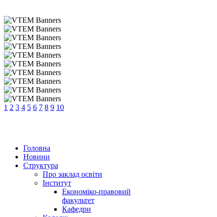
1
2
3
4
5
6
7
8
9
10
Головна
Новини
Структура
Про заклад освіти
Інститут
Економіко-правовий
факультет
Кафедри