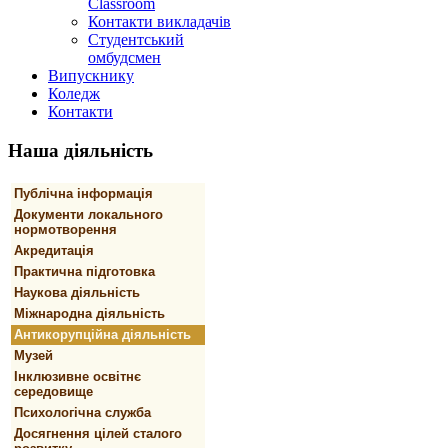
Classroom
Контакти викладачів
Студентський
омбудсмен
Випускнику
Коледж
Контакти
Наша
діяльність
Публічна інформація
Документи локального
нормотворення
Акредитація
Практична підготовка
Наукова діяльність
Міжнародна діяльність
Антикорупційна діяльність
Музей
Інклюзивне освітнє
середовище
Психологічна служба
Досягнення цілей сталого