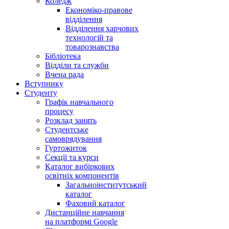
Коледж
Економіко-правове
відділення
Відділення харчових
технологій та
товарознавства
Бібліотека
Відділи та служби
Вчена рада
Вступнику
Студенту
Графік навчального
процесу
Розклад занять
Студентське
самоврядування
Гуртожиток
Секції та курси
Каталог вибіркових
освітніх компонентів
Загальноінститутський
каталог
Фаховий каталог
Дистанційне навчання
на платформі Google