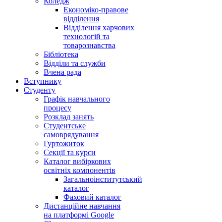
Коледж
Економіко-правове
відділення
Відділення харчових
технологій та
товарознавства
Бібліотека
Відділи та служби
Вчена рада
Вступнику
Студенту
Графік навчального
процесу
Розклад занять
Студентське
самоврядування
Гуртожиток
Секції та курси
Каталог вибіркових
освітніх компонентів
Загальноінститутський
каталог
Фаховий каталог
Дистанційне навчання
на платформі Google