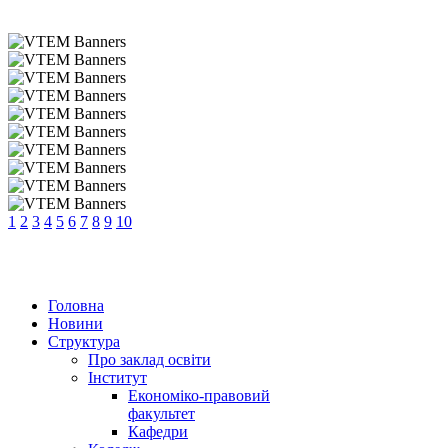
1
2
3
4
5
6
7
8
9
10
Головна
Новини
Структура
Про заклад освіти
Інститут
Економіко-правовий
факультет
Кафедри