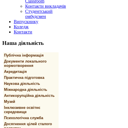
Classroom
Контакти викладачів
Студентський
омбудсмен
Випускнику
Коледж
Контакти
Наша
діяльність
Публічна інформація
Документи локального
нормотворення
Акредитація
Практична підготовка
Наукова діяльність
Міжнародна діяльність
Антикорупційна діяльність
Музей
Інклюзивне освітнє
середовище
Психологічна служба
Досягнення цілей сталого