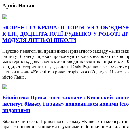
Архів
Новин
«КОРЕНІ ТА КРИЛА: ІСТОРІЯ, ЯКА ОБ’ЄДНУ
К.І.Н., ДОЦЕНТА ЮЛІЇ РУДЕНКО У РОБОТІ Д
МОДУЛЯ ЛІТНЬОЇ ШКОЛИ
Науково-педагогічні працівники Приватного закладу «Київськ
інститут бізнесу і права» продовжують вдосконалювати свою п
майстерність, долучаючись до провідних освітніх ініціатив. З 1
кандидат історичних наук, доцент Юлія Руденко взяла участь у 
літньої школи «Корені та крила:історія, яка об’єднує». Цього ра
місто Львів.
Бібліотека Приватного закладу «Київський кооп
інститут бізнесу і права» поповнилася новими іс
виданнями
Бібліотечний фонд Приватного закладу «Київський кооперативн
права» поповнився новими науковими та історичними виданн