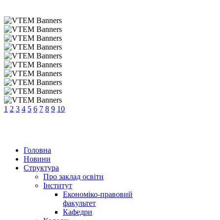
1
2
3
4
5
6
7
8
9
10
Головна
Новини
Структура
Про заклад освіти
Інститут
Економіко-правовий
факультет
Кафедри