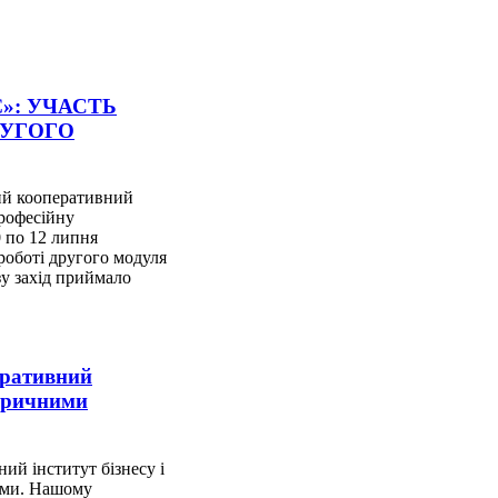
Є»: УЧАСТЬ
РУГОГО
ий кооперативний
рофесійну
0 по 12 липня
роботі другого модуля
зу захід приймало
еративний
торичними
ий інститут бізнесу і
ями. Нашому