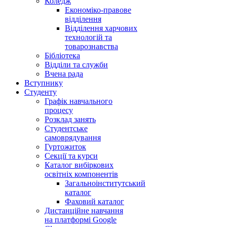
Коледж
Економіко-правове
відділення
Відділення харчових
технологій та
товарознавства
Бібліотека
Відділи та служби
Вчена рада
Вступнику
Студенту
Графік навчального
процесу
Розклад занять
Студентське
самоврядування
Гуртожиток
Секції та курси
Каталог вибіркових
освітніх компонентів
Загальноінститутський
каталог
Фаховий каталог
Дистанційне навчання
на платформі Google