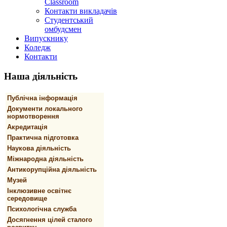
Classroom
Контакти викладачів
Студентський
омбудсмен
Випускнику
Коледж
Контакти
Наша
діяльність
Публічна інформація
Документи локального
нормотворення
Акредитація
Практична підготовка
Наукова діяльність
Міжнародна діяльність
Антикорупційна діяльність
Музей
Інклюзивне освітнє
середовище
Психологічна служба
Досягнення цілей сталого