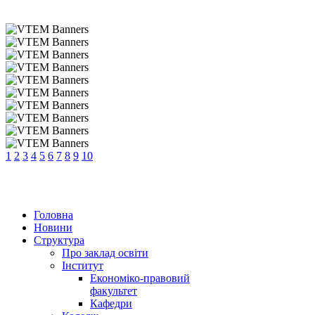
1
2
3
4
5
6
7
8
9
10
Головна
Новини
Структура
Про заклад освіти
Інститут
Економіко-правовий
факультет
Кафедри