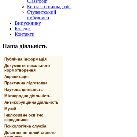
Classroom
Контакти викладачів
Студентський
омбудсмен
Випускнику
Коледж
Контакти
Наша
діяльність
Публічна інформація
Документи локального
нормотворення
Акредитація
Практична підготовка
Наукова діяльність
Міжнародна діяльність
Антикорупційна діяльність
Музей
Інклюзивне освітнє
середовище
Психологічна служба
Досягнення цілей сталого