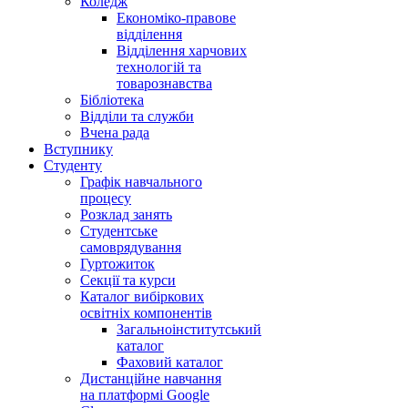
Коледж
Економіко-правове
відділення
Відділення харчових
технологій та
товарознавства
Бібліотека
Відділи та служби
Вчена рада
Вступнику
Студенту
Графік навчального
процесу
Розклад занять
Студентське
самоврядування
Гуртожиток
Секції та курси
Каталог вибіркових
освітніх компонентів
Загальноінститутський
каталог
Фаховий каталог
Дистанційне навчання
на платформі Google