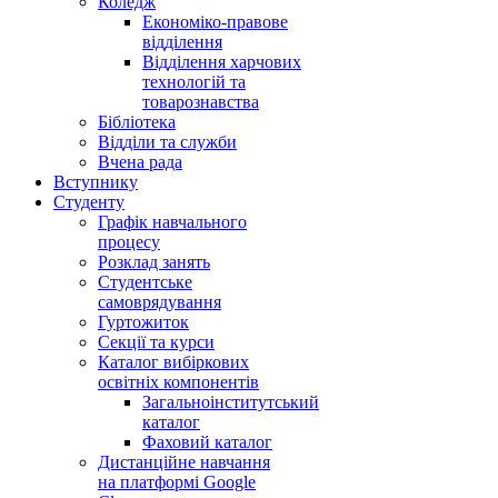
Коледж
Економіко-правове
відділення
Відділення харчових
технологій та
товарознавства
Бібліотека
Відділи та служби
Вчена рада
Вступнику
Студенту
Графік навчального
процесу
Розклад занять
Студентське
самоврядування
Гуртожиток
Секції та курси
Каталог вибіркових
освітніх компонентів
Загальноінститутський
каталог
Фаховий каталог
Дистанційне навчання
на платформі Google