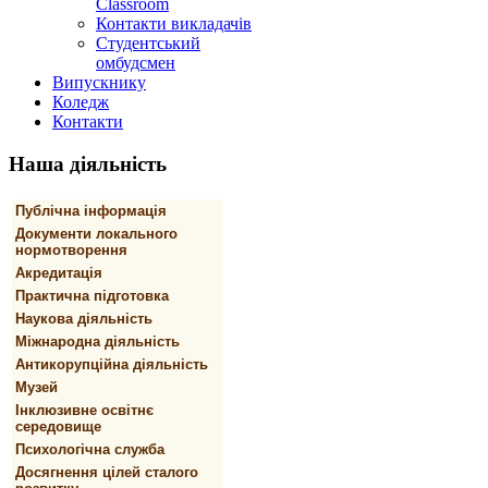
Classroom
Контакти викладачів
Студентський
омбудсмен
Випускнику
Коледж
Контакти
Наша
діяльність
Публічна інформація
Документи локального
нормотворення
Акредитація
Практична підготовка
Наукова діяльність
Міжнародна діяльність
Антикорупційна діяльність
Музей
Інклюзивне освітнє
середовище
Психологічна служба
Досягнення цілей сталого