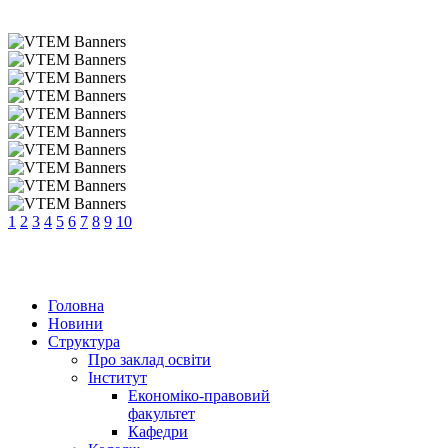
1
2
3
4
5
6
7
8
9
10
Головна
Новини
Структура
Про заклад освіти
Інститут
Економіко-правовий
факультет
Кафедри