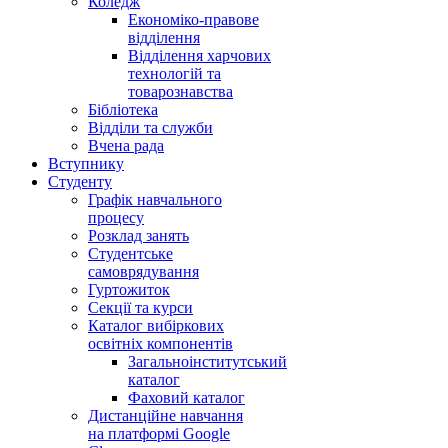
Коледж
Економіко-правове
відділення
Відділення харчових
технологій та
товарознавства
Бібліотека
Відділи та служби
Вчена рада
Вступнику
Студенту
Графік навчального
процесу
Розклад занять
Студентське
самоврядування
Гуртожиток
Секції та курси
Каталог вибіркових
освітніх компонентів
Загальноінститутський
каталог
Фаховий каталог
Дистанційне навчання
на платформі Google