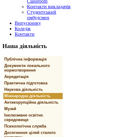
Classroom
Контакти викладачів
Студентський
омбудсмен
Випускнику
Коледж
Контакти
Наша
діяльність
Публічна інформація
Документи локального
нормотворення
Акредитація
Практична підготовка
Наукова діяльність
Міжнародна діяльність
Антикорупційна діяльність
Музей
Інклюзивне освітнє
середовище
Психологічна служба
Досягнення цілей сталого