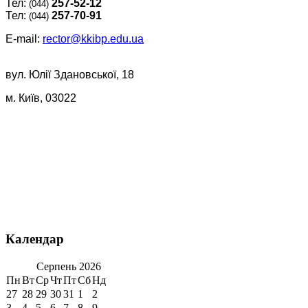
Тел:
257-52-12
(044)
Тел:
257-70-91
(044)
E-mail:
rector@kkibp.edu.ua
вул. Юлії Здановської, 18
м. Київ, 03022
Календар
Серпень
2026
Пн
Вт
Ср
Чт
Пт
Сб
Нд
27
28
29
30
31
1
2
3
4
5
6
7
8
9