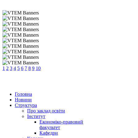
1
2
3
4
5
6
7
8
9
10
Головна
Новини
Структура
Про заклад освіти
Інститут
Економіко-правовий
факультет
Кафедри