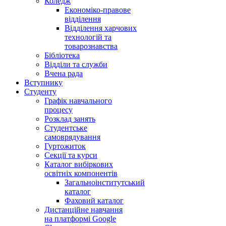
Коледж
Економіко-правове
відділення
Відділення харчових
технологій та
товарознавства
Бібліотека
Відділи та служби
Вчена рада
Вступнику
Студенту
Графік навчального
процесу
Розклад занять
Студентське
самоврядування
Гуртожиток
Секції та курси
Каталог вибіркових
освітніх компонентів
Загальноінститутський
каталог
Фаховий каталог
Дистанційне навчання
на платформі Google