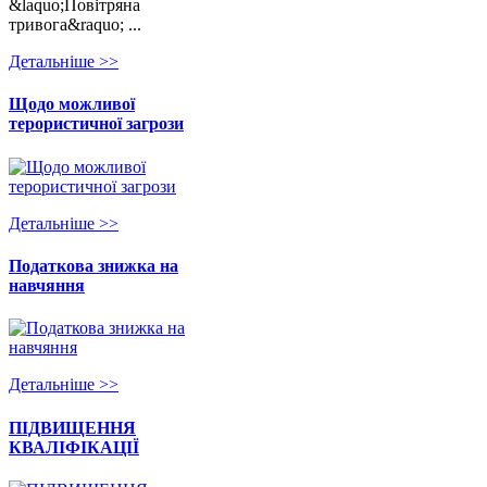
&laquo;Повітряна
тривога&raquo; ...
Детальнiше >>
Щодо можливої
терористичної загрози
Детальнiше >>
Податкова знижка на
навчяння
Детальнiше >>
ПІДВИЩЕННЯ
КВАЛІФІКАЦІЇ