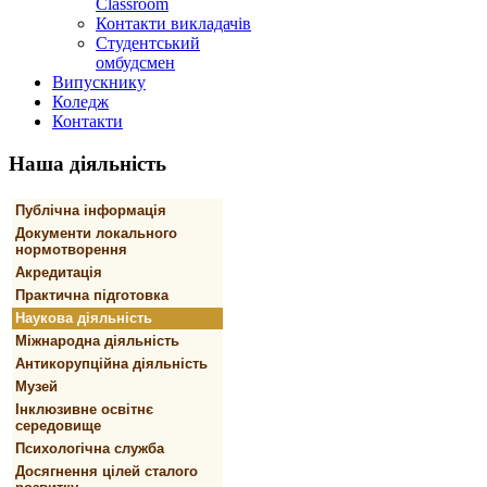
Classroom
Контакти викладачів
Студентський
омбудсмен
Випускнику
Коледж
Контакти
Наша
діяльність
Публічна інформація
Документи локального
нормотворення
Акредитація
Практична підготовка
Наукова діяльність
Міжнародна діяльність
Антикорупційна діяльність
Музей
Інклюзивне освітнє
середовище
Психологічна служба
Досягнення цілей сталого