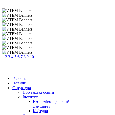
1
2
3
4
5
6
7
8
9
10
Головна
Новини
Структура
Про заклад освіти
Інститут
Економіко-правовий
факультет
Кафедри