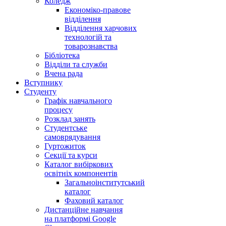
Коледж
Економіко-правове
відділення
Відділення харчових
технологій та
товарознавства
Бібліотека
Відділи та служби
Вчена рада
Вступнику
Студенту
Графік навчального
процесу
Розклад занять
Студентське
самоврядування
Гуртожиток
Секції та курси
Каталог вибіркових
освітніх компонентів
Загальноінститутський
каталог
Фаховий каталог
Дистанційне навчання
на платформі Google