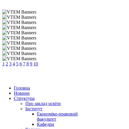
1
2
3
4
5
6
7
8
9
10
Головна
Новини
Структура
Про заклад освіти
Інститут
Економіко-правовий
факультет
Кафедри