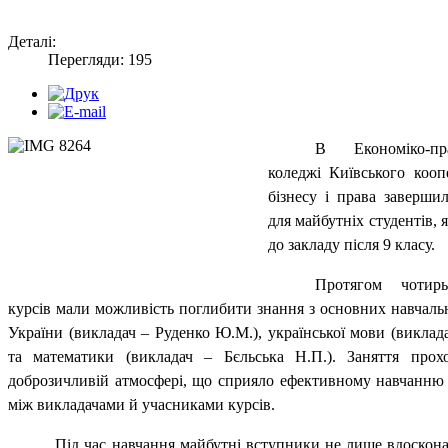
Деталі:
Перегляди: 195
В Економіко-пр
коледжі Київського кооп
бізнесу і права завершил
для майбутніх студентів, 
до закладу після 9 класу.
Протягом чотирь
курсів мали можливість поглибити знання з основних навчальн
України (викладач – Руденко Ю.М.), української мови (виклад
та математики (викладач – Бєльська Н.П.). Заняття про
доброзичливій атмосфері, що сприяло ефективному навчанню т
між викладачами й учасниками курсів.
Під час навчання майбутні вступники не лише вдоскона