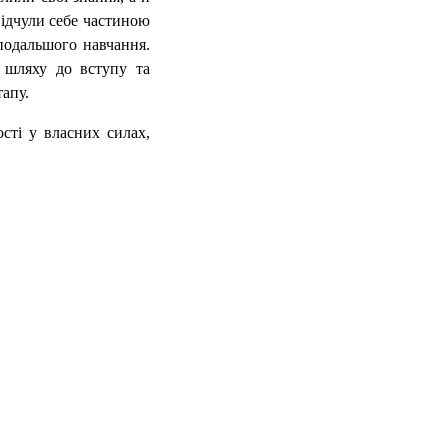
відчули себе частиною
подальшого навчання.
 шляху до вступу та
тапу.
сті у власних силах,