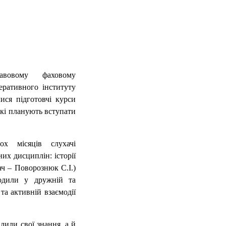
авовому фаховому
еративного інституту
ися підготовчі курси
які планують вступати
ох місяців слухачі
их дисциплін: історії
ач – Поворознюк С.І.)
ходили у дружній та
а активній взаємодії
лили свої знання, а й