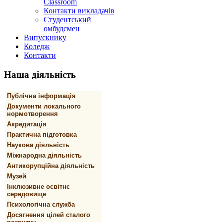
Classroom
Контакти викладачів
Студентський
омбудсмен
Випускнику
Коледж
Контакти
Наша
діяльність
Публічна інформація
Документи локального
нормотворення
Акредитація
Практична підготовка
Наукова діяльність
Міжнародна діяльність
Антикорупційна діяльність
Музей
Інклюзивне освітнє
середовище
Психологічна служба
Досягнення цілей сталого