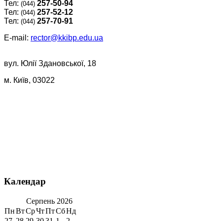
Тел:
257-50-94
(044)
Тел:
257-52-12
(044)
Тел:
257-70-91
(044)
E-mail:
rector@kkibp.edu.ua
вул. Юлії Здановської, 18
м. Київ, 03022
Календар
Серпень
2026
Пн
Вт
Ср
Чт
Пт
Сб
Нд
27
28
29
30
31
1
2