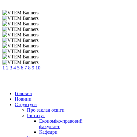
1
2
3
4
5
6
7
8
9
10
Головна
Новини
Структура
Про заклад освіти
Інститут
Економіко-правовий
факультет
Кафедри