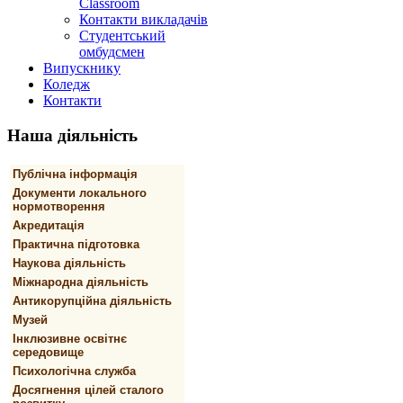
Classroom
Контакти викладачів
Студентський
омбудсмен
Випускнику
Коледж
Контакти
Наша
діяльність
Публічна інформація
Документи локального
нормотворення
Акредитація
Практична підготовка
Наукова діяльність
Міжнародна діяльність
Антикорупційна діяльність
Музей
Інклюзивне освітнє
середовище
Психологічна служба
Досягнення цілей сталого