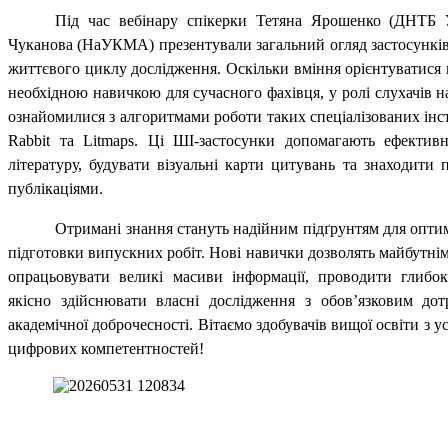
Під час вебінару спікерки Тетяна Ярошенко (ДНТБ У
Чуканова (НаУКМА) презентували загальний огляд застосунків
життєвого циклу дослідження. Оскільки вміння орієнтуватися 
необхідною навичкою для сучасного фахівця, у ролі слухачів н
ознайомилися з алгоритмами роботи таких спеціалізованих інс
Rabbit
та
Litmaps
. Ці ШІ-застосунки допомагають ефектив
літературу, будувати візуальні карти цитувань та знаходити 
публікаціями.
Отримані знання стануть надійним підґрунтям для оптим
підготовки випускних робіт. Нові навички дозволять майбутні
опрацьовувати великі масиви інформації, проводити глибо
якісно здійснювати власні дослідження з обов
’
язковим до
академічної доброчесності. Вітаємо здобувачів вищої освіти з
цифрових компетентностей!