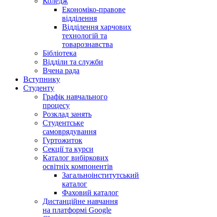
Коледж
Економіко-правове
відділення
Відділення харчових
технологій та
товарознавства
Бібліотека
Відділи та служби
Вчена рада
Вступнику
Студенту
Графік навчального
процесу
Розклад занять
Студентське
самоврядування
Гуртожиток
Секції та курси
Каталог вибіркових
освітніх компонентів
Загальноінститутський
каталог
Фаховий каталог
Дистанційне навчання
на платформі Google