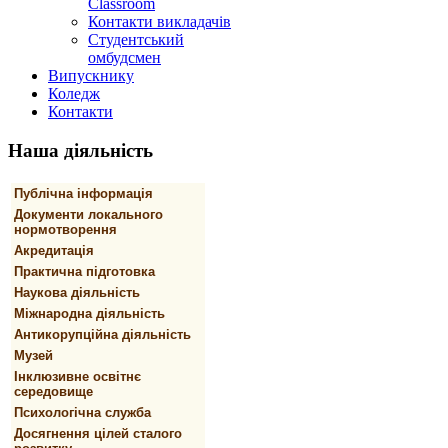
Classroom
Контакти викладачів
Студентський
омбудсмен
Випускнику
Коледж
Контакти
Наша
діяльність
Публічна інформація
Документи локального
нормотворення
Акредитація
Практична підготовка
Наукова діяльність
Міжнародна діяльність
Антикорупційна діяльність
Музей
Інклюзивне освітнє
середовище
Психологічна служба
Досягнення цілей сталого