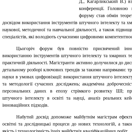
Д., Кагарликський В.) вз
конференції. Головною
форуму став обмін теор
досвідом використання інструментів штучного інтелекту та х
наукової, методичної та навчальної діяльності, а також підвищ
спеціалістів, які володіють сучасними цифровими компетентно
Цьогоріч форум був повністю присвячений інн
використанню інструментів штучного інтелекту та хмарних те
практичній діяльності. Магістранти активно долучилися до диск
детальному розборі ключових трендів за такими напрямами:
тр
науки в умовах цифровізації:
використання штучного інтелекту
та методології сучасних досліджень;
академічна доброчесніс
персональних даних
в епоху стрімкого розвитку ШІ;
пр
штучного інтелекту
в освіті та науці, аналіз реальних ке
інноваційних підходів.
Набутий досвід допоможе майбутнім магістрам ефект
освітні та дослідницькі процеси до нових технологій, а так
якість і технологічність їхніх майбутніх кваліфікаційних робіт.