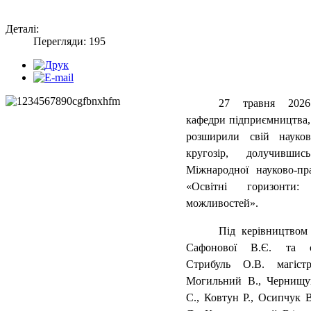
Деталі:
Перегляди: 195
27 травня 2026
кафедри підприємництва, 
розширили свій науко
кругозір, долучив
Міжнародної науково-пр
«Освітні горизонти:
можливостей»
.
Під керівництвом
Сафонової В.Є. та с
Стрибуль О.В. магіст
Могильний В., Чернищу
С., Ковтун Р., Осипчук В