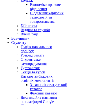
Коледж
Економіко-правове
відділення
Відділення харчових
технологій та
товарознавства
Бібліотека
Відділи та служби
Вчена рада
Вступнику
Студенту
Графік навчального
процесу
Розклад занять
Студентське
самоврядування
Гуртожиток
Секції та курси
Каталог вибіркових
освітніх компонентів
Загальноінститутський
каталог
Фаховий каталог
Дистанційне навчання
на платформі Google