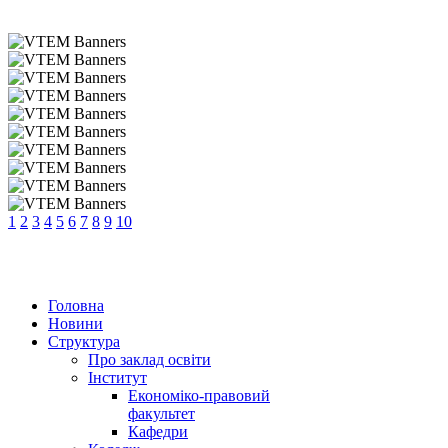
1
2
3
4
5
6
7
8
9
10
Головна
Новини
Структура
Про заклад освіти
Інститут
Економіко-правовий
факультет
Кафедри