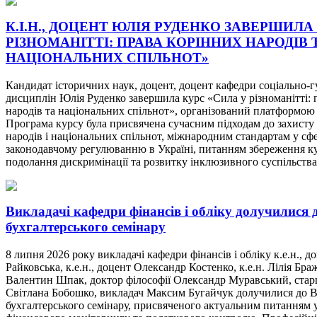
К.І.Н., ДОЦЕНТ ЮЛІЯ РУДЕНКО ЗАВЕРШИЛА
РІЗНОМАНІТТІ: ПРАВА КОРІННИХ НАРОДІВ 
НАЦІОНАЛЬНИХ СПІЛЬНОТ»
Кандидат історичних наук, доцент, доцент кафедри соціально-
дисциплін Юлія Руденко завершила курс «Сила у різноманітті: 
народів та національних спільнот», організований платформою
Програма курсу була присвячена сучасним підходам до захисту
народів і національних спільнот, міжнародним стандартам у сф
законодавчому регулюванню в Україні, питанням збереження к
подолання дискримінації та розвитку інклюзивного суспільства
Викладачі кафедри фінансів і обліку долучилися 
бухгалтерського семінару
8 липня 2026 року викладачі кафедри фінансів і обліку к.е.н., д
Райковська, к.е.н., доцент Олександр Костенко, к.е.н. Лілія Браж
Валентин Шпак, доктор філософії Олександр Муравський, ста
Світлана Бобошко, викладач Максим Бугайчук долучилися до 
бухгалтерського семінару, присвяченого актуальним питанням у