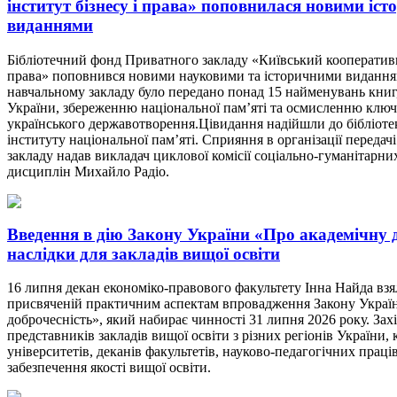
інститут бізнесу і права» поповнилася новими іс
виданнями
Бібліотечний фонд Приватного закладу «Київський кооперативн
права» поповнився новими науковими та історичними виданн
навчальному закладу було передано понад 15 найменувань книг,
України, збереженню національної пам’яті та осмисленню клю
українського державотворення.Цівидання надійшли до бібліотек
інституту національної пам’яті. Сприяння в організації передачі
закладу надав викладач циклової комісії соціально-гуманітарни
дисциплін Михайло Радіо.
Введення в дію Закону України «Про академічну д
наслідки для закладів вищої освіти
16 липня декан економіко-правового факультету Інна Найда взял
присвяченій практичним аспектам впровадження Закону Украї
доброчесність», який набирає чинності 31 липня 2026 року. Зах
представників закладів вищої освіти з різних регіонів України, 
університетів, деканів факультетів, науково-педагогічних праців
забезпечення якості вищої освіти.