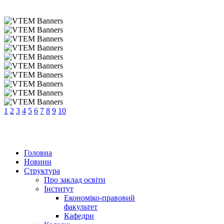
1
2
3
4
5
6
7
8
9
10
Головна
Новини
Структура
Про заклад освіти
Інститут
Економіко-правовий
факультет
Кафедри