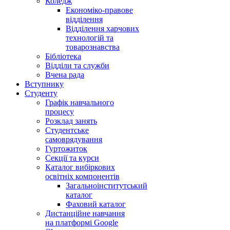
Коледж
Економіко-правове
відділення
Відділення харчових
технологій та
товарознавства
Бібліотека
Відділи та служби
Вчена рада
Вступнику
Студенту
Графік навчального
процесу
Розклад занять
Студентське
самоврядування
Гуртожиток
Секції та курси
Каталог вибіркових
освітніх компонентів
Загальноінститутський
каталог
Фаховий каталог
Дистанційне навчання
на платформі Google