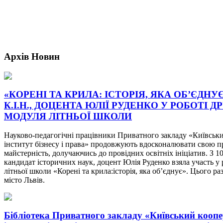
Архів
Новин
«КОРЕНІ ТА КРИЛА: ІСТОРІЯ, ЯКА ОБ’ЄДНУ
К.І.Н., ДОЦЕНТА ЮЛІЇ РУДЕНКО У РОБОТІ Д
МОДУЛЯ ЛІТНЬОЇ ШКОЛИ
Науково-педагогічні працівники Приватного закладу «Київськ
інститут бізнесу і права» продовжують вдосконалювати свою п
майстерність, долучаючись до провідних освітніх ініціатив. З 1
кандидат історичних наук, доцент Юлія Руденко взяла участь у 
літньої школи «Корені та крила:історія, яка об’єднує». Цього ра
місто Львів.
Бібліотека Приватного закладу «Київський кооп