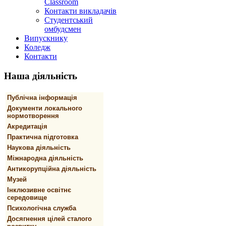
Classroom
Контакти викладачів
Студентський
омбудсмен
Випускнику
Коледж
Контакти
Наша
діяльність
Публічна інформація
Документи локального
нормотворення
Акредитація
Практична підготовка
Наукова діяльність
Міжнародна діяльність
Антикорупційна діяльність
Музей
Інклюзивне освітнє
середовище
Психологічна служба
Досягнення цілей сталого