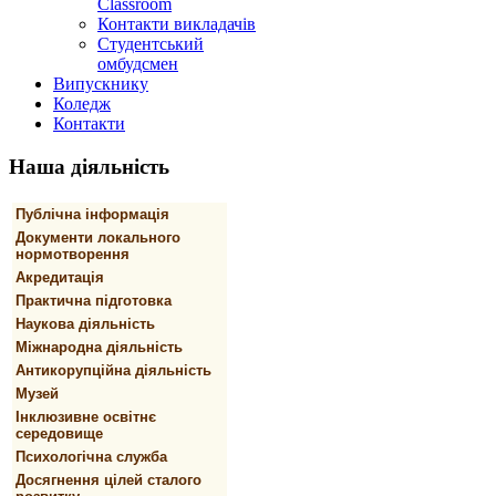
Classroom
Контакти викладачів
Студентський
омбудсмен
Випускнику
Коледж
Контакти
Наша
діяльність
Публічна інформація
Документи локального
нормотворення
Акредитація
Практична підготовка
Наукова діяльність
Міжнародна діяльність
Антикорупційна діяльність
Музей
Інклюзивне освітнє
середовище
Психологічна служба
Досягнення цілей сталого