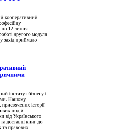
ий кооперативний
рофесійну
0 по 12 липня
роботі другого модуля
зу захід приймало
еративний
торичними
ий інститут бізнесу і
ями. Нашому
 присвячених історії
чових подій
и від Українського
 та доставці книг до
х та правових