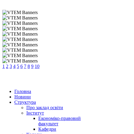
1
2
3
4
5
6
7
8
9
10
Головна
Новини
Структура
Про заклад освіти
Інститут
Економіко-правовий
факультет
Кафедри