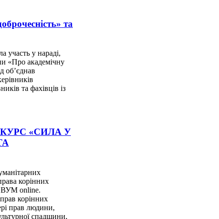
оброчесність» та
а участь у нараді,
ни «Про академічну
ід об’єднав
керівників
ників та фахівців із
 КУРС «СИЛА У
ТА
гуманітарних
права корінних
 ВУМ online.
 прав корінних
ері прав людини,
ультурної спадщини,