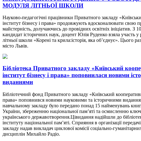
МОДУЛЯ ЛІТНЬОЇ ШКОЛИ
Науково-педагогічні працівники Приватного закладу «Київськ
інститут бізнесу і права» продовжують вдосконалювати свою п
майстерність, долучаючись до провідних освітніх ініціатив. З 1
кандидат історичних наук, доцент Юлія Руденко взяла участь у 
літньої школи «Корені та крила:історія, яка об’єднує». Цього ра
місто Львів.
Бібліотека Приватного закладу «Київський кооп
інститут бізнесу і права» поповнилася новими іс
виданнями
Бібліотечний фонд Приватного закладу «Київський кооперативн
права» поповнився новими науковими та історичними виданн
навчальному закладу було передано понад 15 найменувань книг,
України, збереженню національної пам’яті та осмисленню клю
українського державотворення.Цівидання надійшли до бібліотек
інституту національної пам’яті. Сприяння в організації передачі
закладу надав викладач циклової комісії соціально-гуманітарни
дисциплін Михайло Радіо.