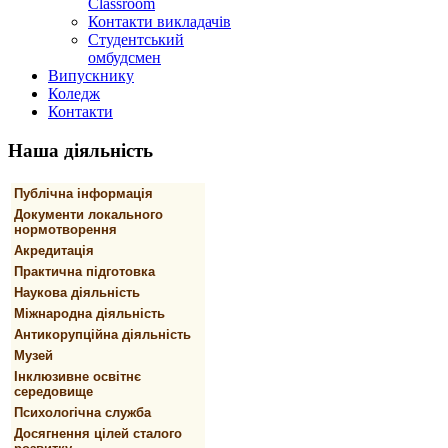
Classroom
Контакти викладачів
Студентський
омбудсмен
Випускнику
Коледж
Контакти
Наша
діяльність
Публічна інформація
Документи локального
нормотворення
Акредитація
Практична підготовка
Наукова діяльність
Міжнародна діяльність
Антикорупційна діяльність
Музей
Інклюзивне освітнє
середовище
Психологічна служба
Досягнення цілей сталого