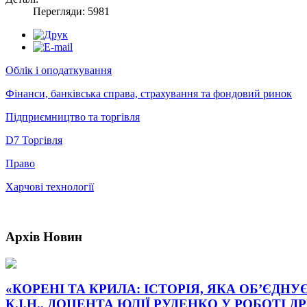
Перегляди: 5981
Облік і оподаткування
Фінанси, банківська справа, страхування та фондовий ринок
Підприємництво та торгівля
D7 Торгівля
Право
Харчові технології
Архів
Новин
«КОРЕНІ ТА КРИЛА: ІСТОРІЯ, ЯКА ОБ’ЄДНУ
К.І.Н., ДОЦЕНТА ЮЛІЇ РУДЕНКО У РОБОТІ Д