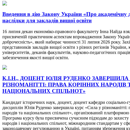
Введення в дію Закону України «Про академічну д
наслідки для закладів вищої освіти
16 липня декан економіко-правового факультету Інна Найда взял
присвяченій практичним аспектам впровадження Закону Украї
доброчесність», який набирає чинності 31 липня 2026 року. Зах
представників закладів вищої освіти з різних регіонів України, 
університетів, деканів факультетів, науково-педагогічних праців
забезпечення якості вищої освіти.
К.І.Н., ДОЦЕНТ ЮЛІЯ РУДЕНКО ЗАВЕРШИЛА
РІЗНОМАНІТТІ: ПРАВА КОРІННИХ НАРОДІВ 
НАЦІОНАЛЬНИХ СПІЛЬНОТ»
Кандидат історичних наук, доцент, доцент кафедри соціально-
дисциплін Юлія Руденко завершила курс «Сила у різноманітті: 
народів та національних спільнот», організований платформою
Програма курсу була присвячена сучасним підходам до захисту
народів і національних спільнот, міжнародним стандартам у сф
законодавчому регулюванню в Україні, питанням збереження к