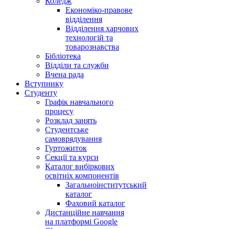
Коледж
Економіко-правове
відділення
Відділення харчових
технологій та
товарознавства
Бібліотека
Відділи та служби
Вчена рада
Вступнику
Студенту
Графік навчального
процесу
Розклад занять
Студентське
самоврядування
Гуртожиток
Секції та курси
Каталог вибіркових
освітніх компонентів
Загальноінститутський
каталог
Фаховий каталог
Дистанційне навчання
на платформі Google