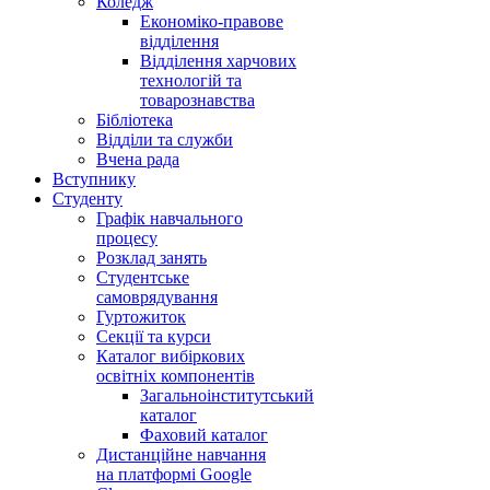
Коледж
Економіко-правове
відділення
Відділення харчових
технологій та
товарознавства
Бібліотека
Відділи та служби
Вчена рада
Вступнику
Студенту
Графік навчального
процесу
Розклад занять
Студентське
самоврядування
Гуртожиток
Секції та курси
Каталог вибіркових
освітніх компонентів
Загальноінститутський
каталог
Фаховий каталог
Дистанційне навчання
на платформі Google