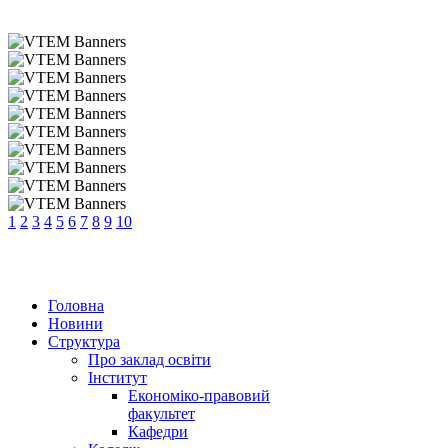
1
2
3
4
5
6
7
8
9
10
Головна
Новини
Структура
Про заклад освіти
Інститут
Економіко-правовий
факультет
Кафедри