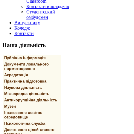
Classroom
Контакти викладачів
Студентський
омбудсмен
Випускнику
Коледж
Контакти
Наша
діяльність
Публічна інформація
Документи локального
нормотворення
Акредитація
Практична підготовка
Наукова діяльність
Міжнародна діяльність
Антикорупційна діяльність
Музей
Інклюзивне освітнє
середовище
Психологічна служба
Досягнення цілей сталого