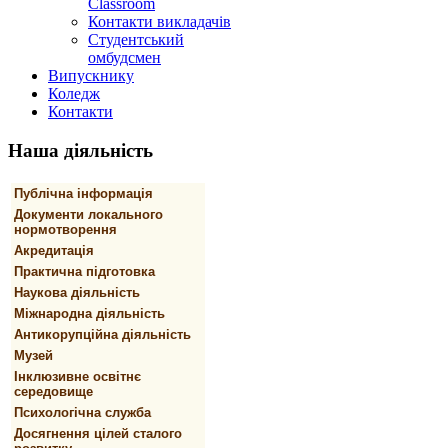
Classroom
Контакти викладачів
Студентський
омбудсмен
Випускнику
Коледж
Контакти
Наша
діяльність
Публічна інформація
Документи локального
нормотворення
Акредитація
Практична підготовка
Наукова діяльність
Міжнародна діяльність
Антикорупційна діяльність
Музей
Інклюзивне освітнє
середовище
Психологічна служба
Досягнення цілей сталого