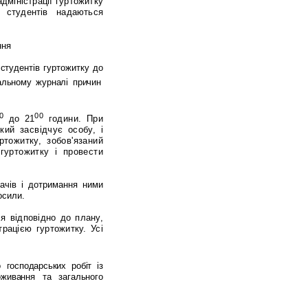
адміністрації
гуртожитку
студентів
надаються
ння
студентів
гуртожитку
до
альному
журналі
причин
0
00
до
21
години
.
При
який
засвідчує
особу
,
і
ртожитку
,
зобов
'
язаний
гуртожитку
і
провести
вачів і дотримання ними
осили
.
ся
відповідно
до
плану
,
трацією
гуртожитку
.
Усі
о
господарських
робіт
із
оживання
та
загального