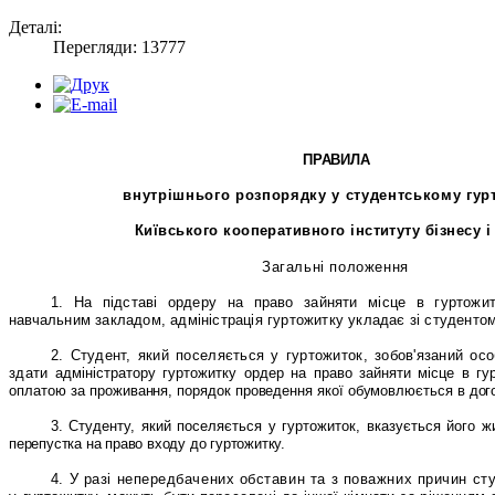
Деталі:
Перегляди: 13777
ПРАВИЛА
внутрішнього
розпорядку
у
студентському
гур
Київського
кооперативного
інституту бізнесу і
Загальні
положення
1. На
підставі
ордеру
на
право
зайняти
місце
в
гуртожит
навчальним закладом
,
адміністрація
гуртожитку
укладає
зі
студентом
2. Студент
,
який
поселяється
у
гуртожиток
,
зобов
'
язаний
осо
здати
адміністратору
гуртожитку
ордер
на
право
зайняти
місце
в
гу
оплатою
за
проживання
,
порядок
проведення
якої
обумовлюється
в
дог
3. Студенту, який поселяється у гуртожиток, вказується його ж
перепустка
на
право
входу
до
гуртожитку
.
4. У
разі
непередбачених
обставин
та
з
поважних
причин
ст