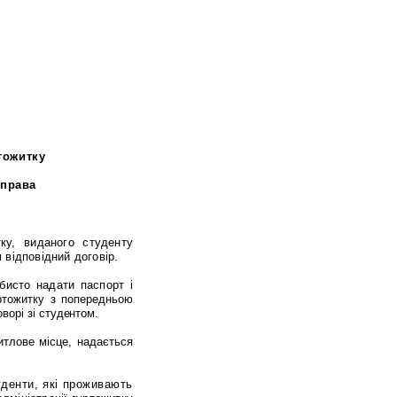
тожитку
 права
ку
,
виданого
студенту
 відповідний
договір
.
бисто
надати
паспорт
і
ртожитку
з
попередньою
оворі
зі
студентом
.
итлове місце, надається
уденти
,
які
проживають