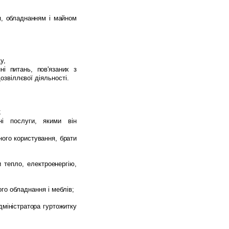
я
,
обладнанням
і
майном
у
,
ні
питань
,
пов
'
язаних
з
озвіллєвої
діяльності
.
;
ні послуги, якими він
ного
користування
,
брати
и
тепло
,
електроенергію
,
го обладнання і меблів;
дміністратора
гуртожитку