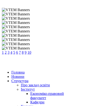
1
2
3
4
5
6
7
8
9
10
Головна
Новини
Структура
Про заклад освіти
Інститут
Економіко-правовий
факультет
Кафедри