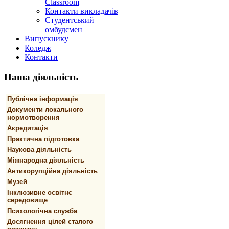
Classroom
Контакти викладачів
Студентський
омбудсмен
Випускнику
Коледж
Контакти
Наша
діяльність
Публічна інформація
Документи локального
нормотворення
Акредитація
Практична підготовка
Наукова діяльність
Міжнародна діяльність
Антикорупційна діяльність
Музей
Інклюзивне освітнє
середовище
Психологічна служба
Досягнення цілей сталого