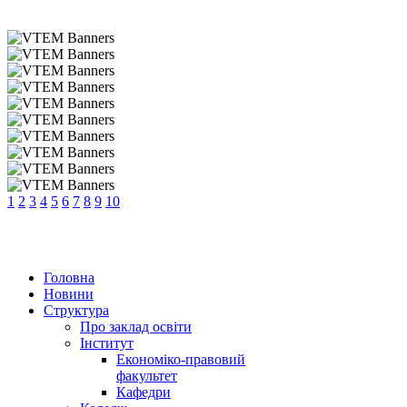
1
2
3
4
5
6
7
8
9
10
Головна
Новини
Структура
Про заклад освіти
Інститут
Економіко-правовий
факультет
Кафедри