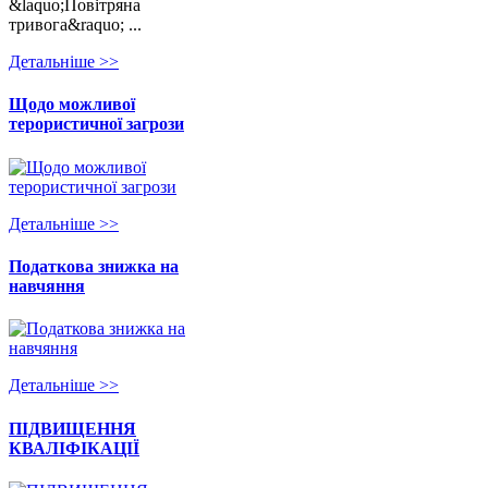
&laquo;Повітряна
тривога&raquo; ...
Детальнiше >>
Щодо можливої
терористичної загрози
Детальнiше >>
Податкова знижка на
навчяння
Детальнiше >>
ПІДВИЩЕННЯ
КВАЛІФІКАЦІЇ