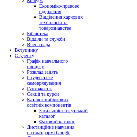
Коледж
Економіко-правове
відділення
Відділення харчових
технологій та
товарознавства
Бібліотека
Відділи та служби
Вчена рада
Вступнику
Студенту
Графік навчального
процесу
Розклад занять
Студентське
самоврядування
Гуртожиток
Секції та курси
Каталог вибіркових
освітніх компонентів
Загальноінститутський
каталог
Фаховий каталог
Дистанційне навчання
на платформі Google