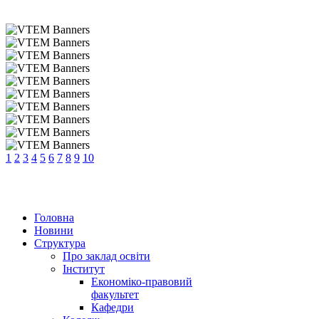
1
2
3
4
5
6
7
8
9
10
Головна
Новини
Структура
Про заклад освіти
Інститут
Економіко-правовий
факультет
Кафедри