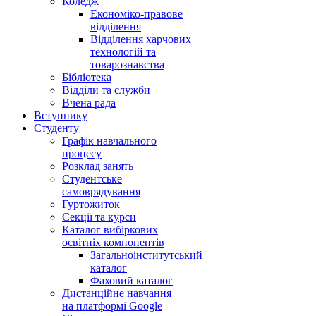
Коледж
Економіко-правове
відділення
Відділення харчових
технологій та
товарознавства
Бібліотека
Відділи та служби
Вчена рада
Вступнику
Студенту
Графік навчального
процесу
Розклад занять
Студентське
самоврядування
Гуртожиток
Секції та курси
Каталог вибіркових
освітніх компонентів
Загальноінститутський
каталог
Фаховий каталог
Дистанційне навчання
на платформі Google