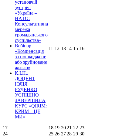
установчій
зустрічі
«Україна –
НАТО:
Консультативна
мережа
громадянського
суспільства»
Вебінар
11
12
13
14
15
16
«Компенсація
за пошкоджене
або зруйноване
житло»
К.І.Н.,
ДОЦЕНТ
ЮЛІЯ
РУДЕНКО
УСПІШНО
ЗАВЕРШИЛА
КУРС «QIRIM:
КРИМ – ЦЕ
МИ»
17
18
19
20
21
22
23
24
25
26
27
28
29
30