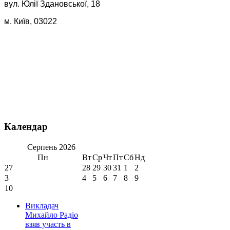
вул. Юлії Здановської, 18
м. Київ, 03022
Календар
Серпень
2026
Пн
Вт
Ср
Чт
Пт
Сб
Нд
27
28
29
30
31
1
2
3
4
5
6
7
8
9
10
Викладач
Михайло Радіо
взяв участь в