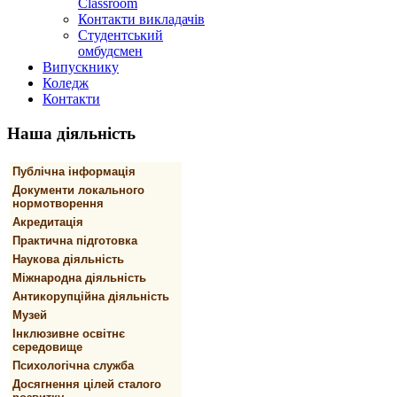
Classroom
Контакти викладачів
Студентський
омбудсмен
Випускнику
Коледж
Контакти
Наша
діяльність
Публічна інформація
Документи локального
нормотворення
Акредитація
Практична підготовка
Наукова діяльність
Міжнародна діяльність
Антикорупційна діяльність
Музей
Інклюзивне освітнє
середовище
Психологічна служба
Досягнення цілей сталого