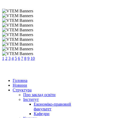
1
2
3
4
5
6
7
8
9
10
Головна
Новини
Структура
Про заклад освіти
Інститут
Економіко-правовий
факультет
Кафедри