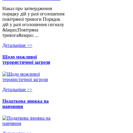
Наказ про затвердження
порядку дій у разі оголошення
повітряної тривоги Порядок
дій у разі оголошення сигналу
&laquo;Повітряна
тривога&raquo; ...
Детальнiше >>
Щодо можливої
терористичної загрози
Детальнiше >>
Податкова знижка на
навчяння