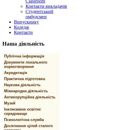
Classroom
Контакти викладачів
Студентський
омбудсмен
Випускнику
Коледж
Контакти
Наша
діяльність
Публічна інформація
Документи локального
нормотворення
Акредитація
Практична підготовка
Наукова діяльність
Міжнародна діяльність
Антикорупційна діяльність
Музей
Інклюзивне освітнє
середовище
Психологічна служба
Досягнення цілей сталого