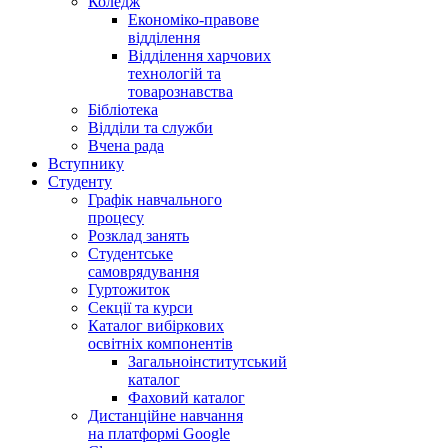
Коледж
Економіко-правове
відділення
Відділення харчових
технологій та
товарознавства
Бібліотека
Відділи та служби
Вчена рада
Вступнику
Студенту
Графік навчального
процесу
Розклад занять
Студентське
самоврядування
Гуртожиток
Секції та курси
Каталог вибіркових
освітніх компонентів
Загальноінститутський
каталог
Фаховий каталог
Дистанційне навчання
на платформі Google