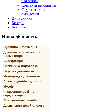
Classroom
Контакти викладачів
Студентський
омбудсмен
Випускнику
Коледж
Контакти
Наша
діяльність
Публічна інформація
Документи локального
нормотворення
Акредитація
Практична підготовка
Наукова діяльність
Міжнародна діяльність
Антикорупційна діяльність
Музей
Інклюзивне освітнє
середовище
Психологічна служба
Досягнення цілей сталого