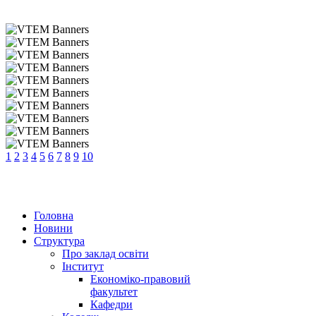
1
2
3
4
5
6
7
8
9
10
Головна
Новини
Структура
Про заклад освіти
Інститут
Економіко-правовий
факультет
Кафедри