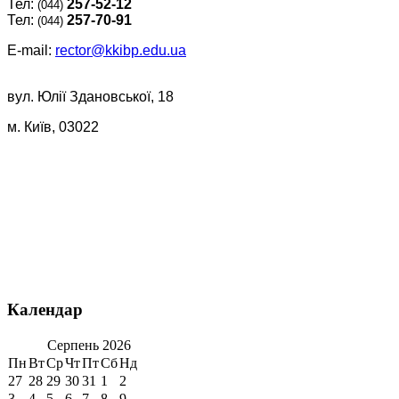
Тел:
257-52-12
(044)
Тел:
257-70-91
(044)
E-mail:
rector@kkibp.edu.ua
вул. Юлії Здановської, 18
м. Київ, 03022
Календар
Серпень
2026
Пн
Вт
Ср
Чт
Пт
Сб
Нд
27
28
29
30
31
1
2
3
4
5
6
7
8
9