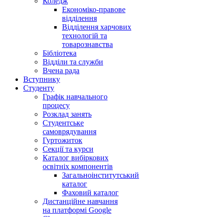
Коледж
Економіко-правове
відділення
Відділення харчових
технологій та
товарознавства
Бібліотека
Відділи та служби
Вчена рада
Вступнику
Студенту
Графік навчального
процесу
Розклад занять
Студентське
самоврядування
Гуртожиток
Секції та курси
Каталог вибіркових
освітніх компонентів
Загальноінститутський
каталог
Фаховий каталог
Дистанційне навчання
на платформі Google