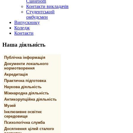
Classroom
Контакти викладачів
Студентський
омбудсмен
Випускнику
Коледж
Контакти
Наша
діяльність
Публічна інформація
Документи локального
нормотворення
Акредитація
Практична підготовка
Наукова діяльність
Міжнародна діяльність
Антикорупційна діяльність
Музей
Інклюзивне освітнє
середовище
Психологічна служба
Досягнення цілей сталого