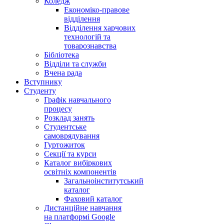
Коледж
Економіко-правове
відділення
Відділення харчових
технологій та
товарознавства
Бібліотека
Відділи та служби
Вчена рада
Вступнику
Студенту
Графік навчального
процесу
Розклад занять
Студентське
самоврядування
Гуртожиток
Секції та курси
Каталог вибіркових
освітніх компонентів
Загальноінститутський
каталог
Фаховий каталог
Дистанційне навчання
на платформі Google