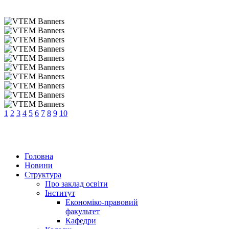
1
2
3
4
5
6
7
8
9
10
Головна
Новини
Структура
Про заклад освіти
Інститут
Економіко-правовий
факультет
Кафедри