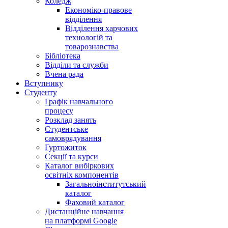
Коледж
Економіко-правове
відділення
Відділення харчових
технологій та
товарознавства
Бібліотека
Відділи та служби
Вчена рада
Вступнику
Студенту
Графік навчального
процесу
Розклад занять
Студентське
самоврядування
Гуртожиток
Секції та курси
Каталог вибіркових
освітніх компонентів
Загальноінститутський
каталог
Фаховий каталог
Дистанційне навчання
на платформі Google