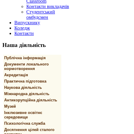
Classroom
Контакти викладачів
Студентський
омбудсмен
Випускнику
Коледж
Контакти
Наша
діяльність
Публічна інформація
Документи локального
нормотворення
Акредитація
Практична підготовка
Наукова діяльність
Міжнародна діяльність
Антикорупційна діяльність
Музей
Інклюзивне освітнє
середовище
Психологічна служба
Досягнення цілей сталого