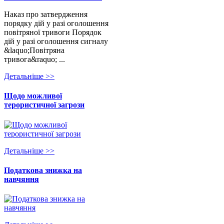
Наказ про затвердження
порядку дій у разі оголошення
повітряної тривоги Порядок
дій у разі оголошення сигналу
&laquo;Повітряна
тривога&raquo; ...
Детальнiше >>
Щодо можливої
терористичної загрози
Детальнiше >>
Податкова знижка на
навчяння