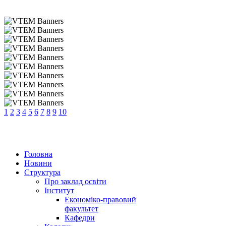
1
2
3
4
5
6
7
8
9
10
Головна
Новини
Структура
Про заклад освіти
Інститут
Економіко-правовий
факультет
Кафедри