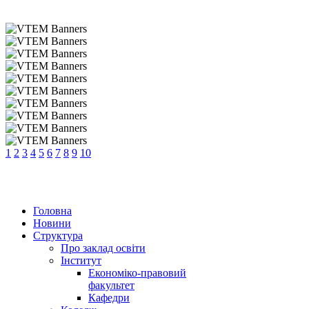
1
2
3
4
5
6
7
8
9
10
Головна
Новини
Структура
Про заклад освіти
Інститут
Економіко-правовий
факультет
Кафедри