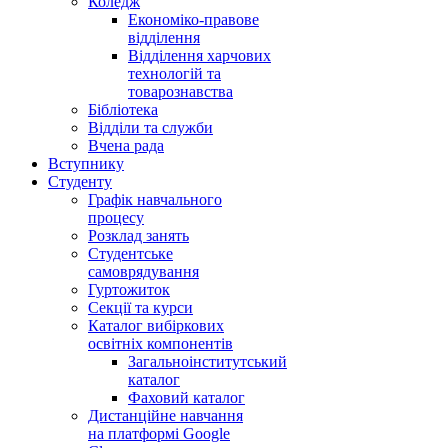
Коледж
Економіко-правове
відділення
Відділення харчових
технологій та
товарознавства
Бібліотека
Відділи та служби
Вчена рада
Вступнику
Студенту
Графік навчального
процесу
Розклад занять
Студентське
самоврядування
Гуртожиток
Секції та курси
Каталог вибіркових
освітніх компонентів
Загальноінститутський
каталог
Фаховий каталог
Дистанційне навчання
на платформі Google