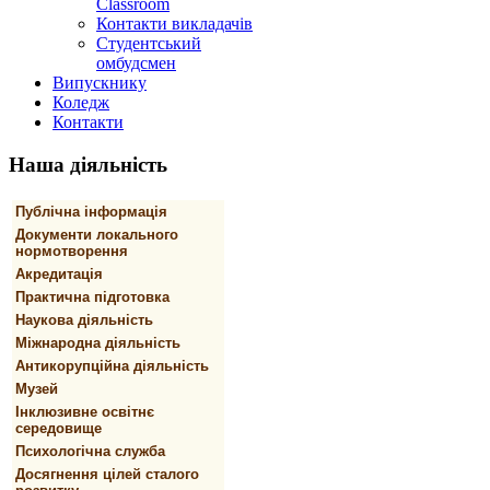
Classroom
Контакти викладачів
Студентський
омбудсмен
Випускнику
Коледж
Контакти
Наша
діяльність
Публічна інформація
Документи локального
нормотворення
Акредитація
Практична підготовка
Наукова діяльність
Міжнародна діяльність
Антикорупційна діяльність
Музей
Інклюзивне освітнє
середовище
Психологічна служба
Досягнення цілей сталого