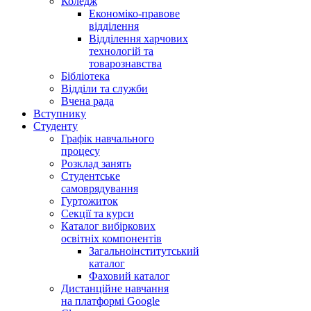
Коледж
Економіко-правове
відділення
Відділення харчових
технологій та
товарознавства
Бібліотека
Відділи та служби
Вчена рада
Вступнику
Студенту
Графік навчального
процесу
Розклад занять
Студентське
самоврядування
Гуртожиток
Секції та курси
Каталог вибіркових
освітніх компонентів
Загальноінститутський
каталог
Фаховий каталог
Дистанційне навчання
на платформі Google