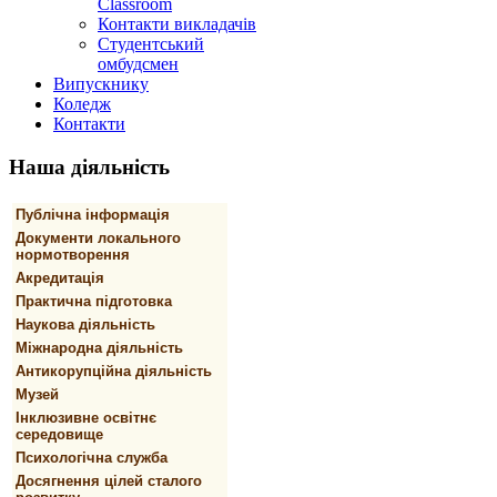
Classroom
Контакти викладачів
Студентський
омбудсмен
Випускнику
Коледж
Контакти
Наша
діяльність
Публічна інформація
Документи локального
нормотворення
Акредитація
Практична підготовка
Наукова діяльність
Міжнародна діяльність
Антикорупційна діяльність
Музей
Інклюзивне освітнє
середовище
Психологічна служба
Досягнення цілей сталого