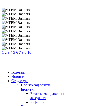
1
2
3
4
5
6
7
8
9
10
Головна
Новини
Структура
Про заклад освіти
Інститут
Економіко-правовий
факультет
Кафедри